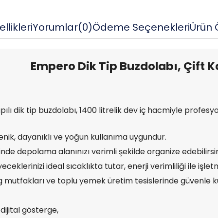
llikleri
Yorumlar
(0)
Ödeme Seçenekleri
Ürün Ö
Empero Dik Tip Buzdolabı, Çift K
apılı dik tip buzdolabı, 1400 litrelik dev iç hacmiyle pr
enik, dayanıklı ve yoğun kullanıma uygundur.
nde depolama alanınızı verimli şekilde organize edebilirsin
ceklerinizi ideal sıcaklıkta tutar, enerji verimliliği ile işle
g mutfakları ve toplu yemek üretim tesislerinde güvenle kul
dijital gösterge,