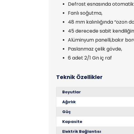
Defrost esnasında otomatik
Fanlı soğutma,
48 mm kalınlığında “ozon dos
45 derecede sabit kendiliği
Alüminyum panelli,bakır bor
Paslanmaz çelik gövde,
6 adet 2/1 Gn iç raf
Boyutlar
Ağırlık
Güç
Kapasite
Elektrik Bağlantısı