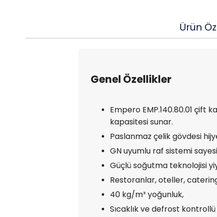
Ürün Öze
Genel Özellikler
Empero EMP.140.80.01 çift k
kapasitesi sunar.
Paslanmaz çelik gövdesi hijy
GN uyumlu raf sistemi sayesi
Güçlü soğutma teknolojisi yiye
Restoranlar, oteller, caterin
40 kg/m³ yoğunluk,
Sıcaklık ve defrost kontrollü 