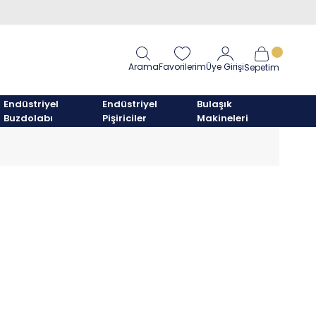
Arama
Favorilerim
Üye Girişi
Sepetim
Endüstriyel
Endüstriyel
Bulaşık
Buzdolabı
Pişiriciler
Makineleri