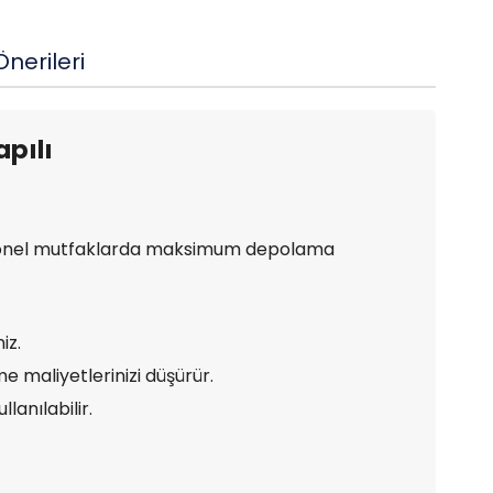
nerileri
apılı
ofesyonel mutfaklarda maksimum depolama
iz.
tme maliyetlerinizi düşürür.
lanılabilir.