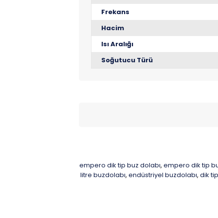
Frekans
Hacim
Isı Aralığı
Soğutucu Türü
empero dik tip buz dolabı
empero dik tip bu
,
litre buzdolabı
endüstriyel buzdolabı
dik t
,
,