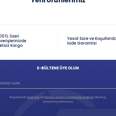
Yeni Ürünlerimiz
00TL Üzeri
Yasal Süre ve Koşullard
şverişlerinizde
İade Garantisi
etsiz Kargo
E-BÜLTENE ÜYE OLUN
Kaydolarak
Açık rıza
ve
Kişisel verilerin korunması metnini
okumuş,
onaylamış olursunuz.