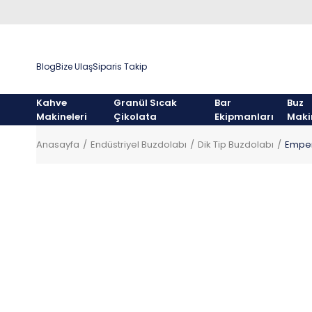
Blog
Bize Ulaş
Siparis Takip
Kahve
Granül Sıcak
Bar
Buz
Makineleri
Çikolata
Ekipmanları
Maki
Anasayfa
Endüstriyel Buzdolabı
Dik Tip Buzdolabı
Empero