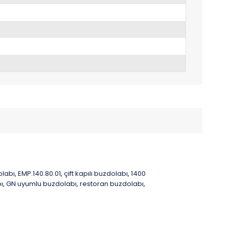
labı
EMP.140.80.01
çift kapılı buzdolabı
1400
,
,
,
ı
GN uyumlu buzdolabı
restoran buzdolabı
,
,
,