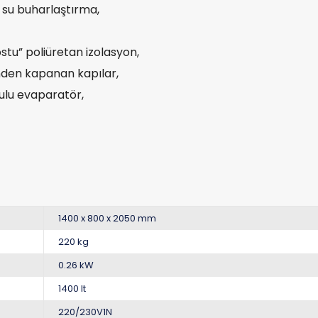
 su buharlaştırma,
tu” poliüretan izolasyon,
nden kapanan kapılar,
ulu evaparatör,
1400 x 800 x 2050 mm
220 kg
0.26 kW
1400 lt
220/230V1N