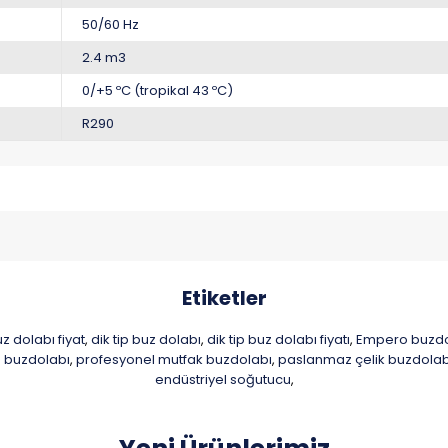
50/60 Hz
2.4 m3
0/+5 ºC (tropikal 43 ºC)
R290
Etiketler
z dolabı fiyat
dik tip buz dolabı
dik tip buz dolabı fiyatı
Empero buzdo
,
,
,
ip buzdolabı
profesyonel mutfak buzdolabı
paslanmaz çelik buzdolab
,
,
endüstriyel soğutucu
,