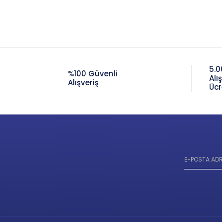
5.0
%100 Güvenli
Alı
Alışveriş
Ücr