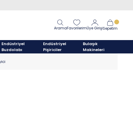
Arama
Favorilerim
Üye Girişi
Sepetim
Endüstriyel
Endüstriyel
Bulaşık
Buzdolabı
Pişiriciler
Makineleri
ici