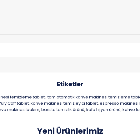
Etiketler
nesi temizleme tableti
tam otomatik kahve makinesi temizleme table
,
Puly Caff tablet
kahve makinesi temizleyici tablet
espresso makinesi 
,
,
hve makinesi bakım
barista temizlik ürünü
kafe hijyen ürünü
kahve le
,
,
,
Yeni Ürünlerimiz