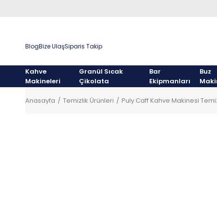
Blog
Bize Ulaş
Siparis Takip
Kahve
Granül Sıcak
Bar
Buz
Makineleri
Çikolata
Ekipmanları
Maki
Anasayfa
Temizlik Ürünleri
Puly Caff Kahve Makinesi Temiz