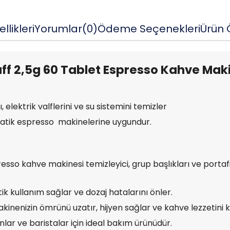
llikleri
Yorumlar
(0)
Ödeme Seçenekleri
Ürün Ö
ff 2,5g 60 Tablet Espresso Kahve Mak
 elektrik valflerini ve su sistemini temizler
tik espresso makinelerine uygundur.
esso kahve makinesi temizleyici, grup başlıkları ve portafil
k kullanım sağlar ve dozaj hatalarını önler.
inenizin ömrünü uzatır, hijyen sağlar ve kahve lezzetini k
lar ve baristalar için ideal bakım ürünüdür.