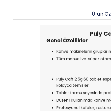
Ürün Öze
Puly Ca
Genel Özellikler
Kahve makinelerin gruplarını,
Tüm manuel ve süper otoma
Puly Caff 2,5g 60 tablet espr
kolayca temizler.
Tablet formu sayesinde prati
Düzenli kullanımda kahve mak
Profesyonel kafeler, restoran