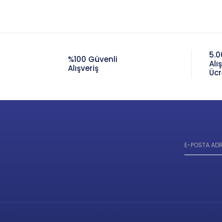
5.0
%100 Güvenli
Alı
Alışveriş
Ücr