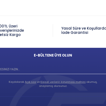
00TL Üzeri
Yasal Süre ve Koşullard
şverişlerinizde
İade Garantisi
etsiz Kargo
E-BÜLTENE ÜYE OLUN
Kaydolarak
Açık rıza
ve
Kişisel verilerin korunması metnini
okumuş,
onaylamış olursunuz.