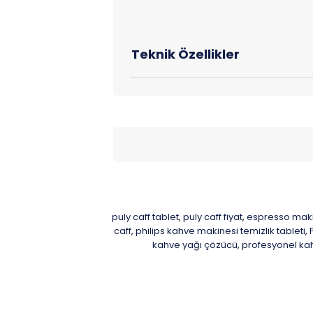
puly caff tablet
puly caff fiyat
espresso maki
,
,
caff
philips kahve makinesi temizlik tableti
,
,
kahve yağı çözücü
profesyonel ka
,