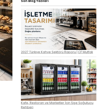
Son Blog Yazıları
2027 Türkiye Kahve Sektörü Raporu | CF Mutfak
Kafe, Restoran ve Marketler İçin Şişe Soğutucu
Rehberi