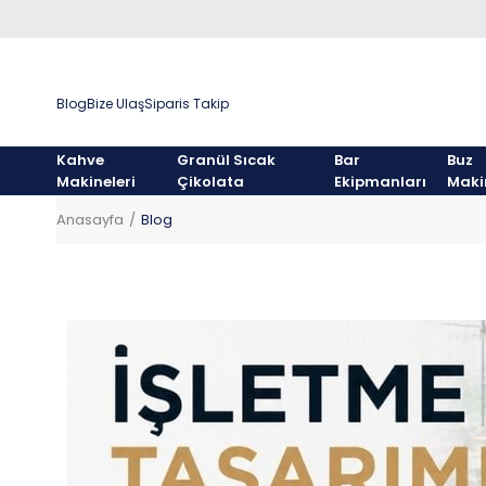
Blog
Bize Ulaş
Siparis Takip
Kahve
Granül Sıcak
Bar
Buz
Makineleri
Çikolata
Ekipmanları
Maki
Anasayfa
Blog