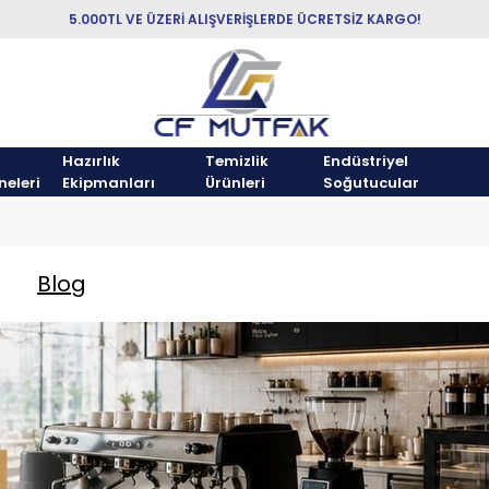
5.000TL VE ÜZERİ ALIŞVERİŞLERDE ÜCRETSİZ KARGO!
Hazırlık
Temizlik
Endüstriyel
neleri
Ekipmanları
Ürünleri
Soğutucular
Blog