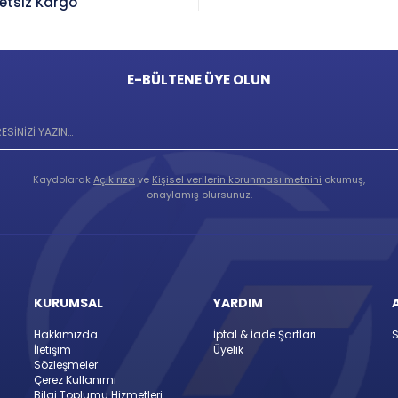
etsiz Kargo
E-BÜLTENE ÜYE OLUN
Kaydolarak
Açık rıza
ve
Kişisel verilerin korunması metnini
okumuş,
onaylamış olursunuz.
KURUMSAL
YARDIM
Hakkımızda
İptal & İade Şartları
S
İletişim
Üyelik
Sözleşmeler
Çerez Kullanımı
Bilgi Toplumu Hizmetleri