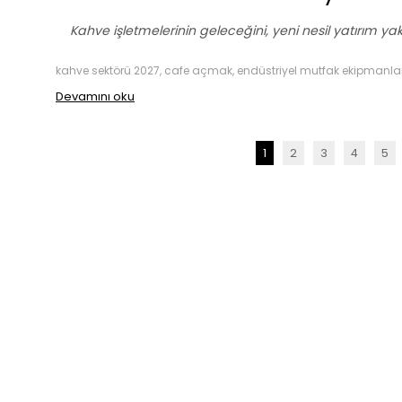
Kahve işletmelerinin geleceğini, yeni nesil yatırım yak
kahve sektörü 2027, cafe açmak, endüstriyel mutfak ekipmanları
Devamını oku
1
2
3
4
5