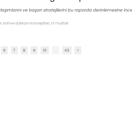
laşımlarını ve başarı stratejilerini bu raporda derinlemesine ince
, kahve dükkanı konseptleri, cf mutfak
6
7
8
9
10
...
43
>