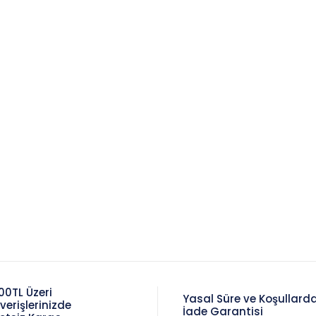
00TL Üzeri
Yasal Süre ve Koşullard
şverişlerinizde
İade Garantisi