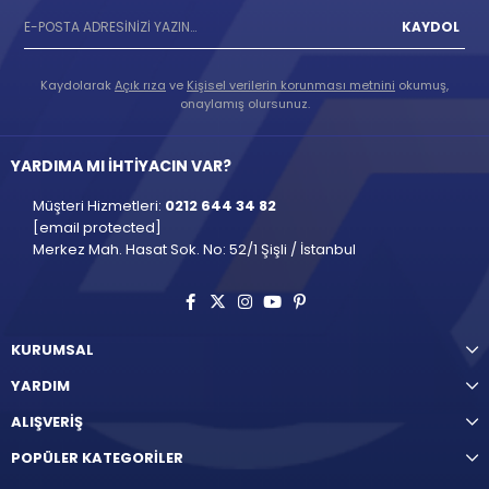
KAYDOL
Kaydolarak
Açık rıza
ve
Kişisel verilerin korunması metnini
okumuş,
onaylamış olursunuz.
YARDIMA MI İHTİYACIN VAR?
Müşteri Hizmetleri:
0212 644 34 82
[email protected]
Merkez Mah. Hasat Sok. No: 52/1 Şişli / İstanbul
KURUMSAL
YARDIM
ALIŞVERİŞ
POPÜLER KATEGORİLER