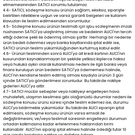
etmemesininden SATICI sorumlu tutulamaz.
4.4- SATICI, sözleşme konusu ürünün sağlam, eksiksiz, siparişte
belirtilen niteliklere uygun ve varsa garanti belgeleri ve kullanım
klavuzları ile teslim edilmesinden sorumludur.
4.5- Sözleşme konusu ürünün teslimatı için işbu sözleşmenin imzalı
nüshasının SATICI'ya ulaştırılmış olması ve bedelinin ALICI'nın tercih
ettiği ödeme şekli ile ödenmiş olması şarttır. Herhangi bir nedenle
ürün bedeli ödenmez veya banka kayıtlarında iptal edilir ise,
SATICI ürünün teslimi yükümlülüğünden kurtulmuş kabul edilir.
4.6- Ürünün tesliminden sonra ALICI'ya ait kredi kartının ALICI'nın
kusurundan kaynaklanmayan bir şekilde yetkisiz kişilerce haksız
veya hukuka aykırı olarak kullanılması nedeni ile ilgili banka veya
finans kuruluşun ürün bedelini SATICI'ya ödememesi halinde,
ALICI'nın kendisine teslim edilmiş olması kaydıyla ürünün 3 gün
içinde SATICI'ya gönderilmesi zorunludur. Bu takdirde nakliye
giderleri ALICI'ya aittir.
4.7- SATICI mücbir sebepler veya nakliyeyi engelleyen hava
muhalefeti, ulaşımın kesilmesi gibi olağanüstü durumlar nedeni ile
sözleşme konusu ürünü süresi içinde teslim edemez ise, durumu
ALICI'ya bildirmekle yükümlüdür. Bu takdirde ALICI siparişin iptal
edilmesini, sözleşme konusu ürünün varsa emsali ile
değiştirilmesini, ve/veya teslimat süresinin engelleyici durumun
ortadan kalkmasına kadar ertelenmesi haklarından birini
kullanabilir. ALICI'nın siparişi iptal etmesi halinde ödediği tutar 10
gün içinde kendisine nakten ve defaten ödenir.