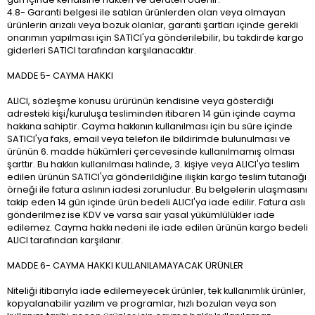
4.8- Garanti belgesi ile satılan ürünlerden olan veya olmayan
ürünlerin arızalı veya bozuk olanlar, garanti şartları içinde gerekli
onarımın yapılması için SATICI'ya gönderilebilir, bu takdirde kargo
giderleri SATICI tarafından karşılanacaktır.
MADDE 5- CAYMA HAKKI
ALICI, sözleşme konusu ürürünün kendisine veya gösterdiği
adresteki kişi/kuruluşa tesliminden itibaren 14 gün içinde cayma
hakkına sahiptir. Cayma hakkının kullanılması için bu süre içinde
SATICI'ya faks, email veya telefon ile bildirimde bulunulması ve
ürünün 6. madde hükümleri çercevesinde kullanılmamış olması
şarttır. Bu hakkın kullanılması halinde, 3. kişiye veya ALICI'ya teslim
edilen ürünün SATICI'ya gönderildiğine ilişkin kargo teslim tutanağı
örneği ile fatura aslının iadesi zorunludur. Bu belgelerin ulaşmasını
takip eden 14 gün içinde ürün bedeli ALICI'ya iade edilir. Fatura aslı
gönderilmez ise KDV ve varsa sair yasal yükümlülükler iade
edilemez. Cayma hakkı nedeni ile iade edilen ürünün kargo bedeli
ALICI tarafından karşılanır.
MADDE 6- CAYMA HAKKI KULLANILAMAYACAK ÜRÜNLER
Niteliği itibarıyla iade edilemeyecek ürünler, tek kullanımlık ürünler,
kopyalanabilir yazılım ve programlar, hızlı bozulan veya son