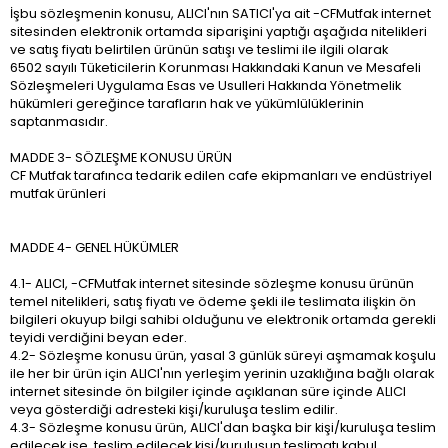
İşbu sözleşmenin konusu, ALICI'nın SATICI'ya ait -CFMutfak internet
sitesinden elektronik ortamda siparişini yaptığı aşağıda nitelikleri
ve satış fiyatı belirtilen ürünün satışı ve teslimi ile ilgili olarak
6502 sayılı Tüketicilerin Korunması Hakkındaki Kanun ve Mesafeli
Sözleşmeleri Uygulama Esas ve Usulleri Hakkında Yönetmelik
hükümleri gereğince tarafların hak ve yükümlülüklerinin
saptanmasıdır.
MADDE 3- SÖZLEŞME KONUSU ÜRÜN
CF Mutfak tarafınca tedarik edilen cafe ekipmanları ve endüstriyel
mutfak ürünleri
MADDE 4- GENEL HÜKÜMLER
4.1- ALICI, -CFMutfak internet sitesinde sözleşme konusu ürünün
temel nitelikleri, satış fiyatı ve ödeme şekli ile teslimata ilişkin ön
bilgileri okuyup bilgi sahibi olduğunu ve elektronik ortamda gerekli
teyidi verdiğini beyan eder.
4.2- Sözleşme konusu ürün, yasal 3 günlük süreyi aşmamak koşulu
ile her bir ürün için ALICI'nın yerleşim yerinin uzaklığına bağlı olarak
internet sitesinde ön bilgiler içinde açıklanan süre içinde ALICI
veya gösterdiği adresteki kişi/kuruluşa teslim edilir.
4.3- Sözleşme konusu ürün, ALICI'dan başka bir kişi/kuruluşa teslim
edilecek ise, teslim edilecek kişi/kuruluşun teslimatı kabul