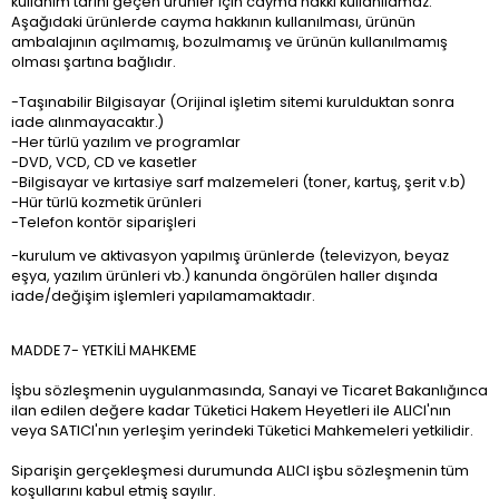
kullanım tarihi geçen ürünler için cayma hakkı kullanılamaz.
Aşağıdaki ürünlerde cayma hakkının kullanılması, ürünün
ambalajının açılmamış, bozulmamış ve ürünün kullanılmamış
olması şartına bağlıdır.
-Taşınabilir Bilgisayar (Orijinal işletim sitemi kurulduktan sonra
iade alınmayacaktır.)
-Her türlü yazılım ve programlar
-DVD, VCD, CD ve kasetler
-Bilgisayar ve kırtasiye sarf malzemeleri (toner, kartuş, şerit v.b)
-Hür türlü kozmetik ürünleri
-Telefon kontör siparişleri
-kurulum ve aktivasyon yapılmış ürünlerde (televizyon, beyaz
eşya, yazılım ürünleri vb.) kanunda öngörülen haller dışında
iade/değişim işlemleri yapılamamaktadır.
MADDE 7- YETKİLİ MAHKEME
İşbu sözleşmenin uygulanmasında, Sanayi ve Ticaret Bakanlığınca
ilan edilen değere kadar Tüketici Hakem Heyetleri ile ALICI'nın
veya SATICI'nın yerleşim yerindeki Tüketici Mahkemeleri yetkilidir.
Siparişin gerçekleşmesi durumunda ALICI işbu sözleşmenin tüm
koşullarını kabul etmiş sayılır.