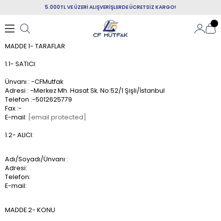
5.000TL VE ÜZERİ ALIŞVERİŞLERDE ÜCRETSİZ KARGO!
MADDE 1- TARAFLAR
1.1- SATICI:
Ünvanı : -CFMutfak
Adresi : -Merkez Mh. Hasat Sk. No:52/1 Şişli/İstanbul
Telefon :-5012625779
Fax :-
E-mail:
[email protected]
1.2- ALICI:
Adı/Soyadı/Ünvanı :
Adresi:
Telefon:
E-mail:
MADDE 2- KONU