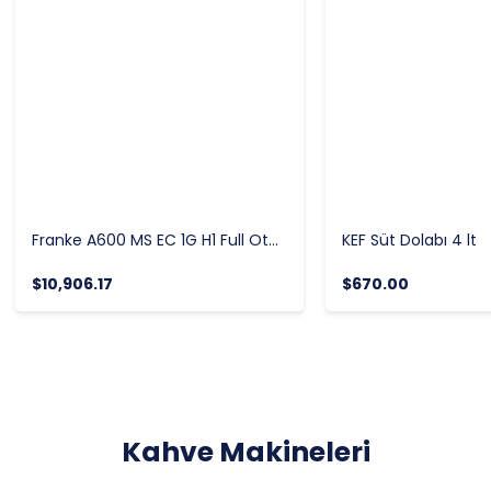
Franke A600 MS EC 1G H1 Full Otomatik Espresso Kahve Makinesi
KEF Süt Dolabı 4 lt
$10,906.17
$670.00
Kahve Makineleri