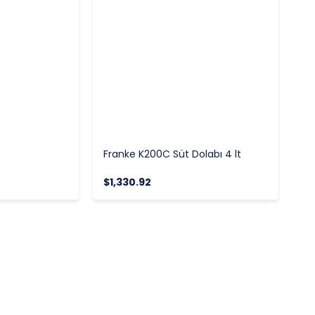
Franke K200C Süt Dolabı 4 lt
$1,330.92