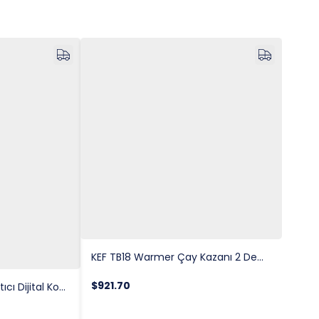
KEF TB18 Warmer Çay Kazanı 2 Demlikli 30 Lt.
$921.70
KEF WB16 Elektrikli Boiler Su Isıtıcı Dijital Kontrollü 16 Lt.