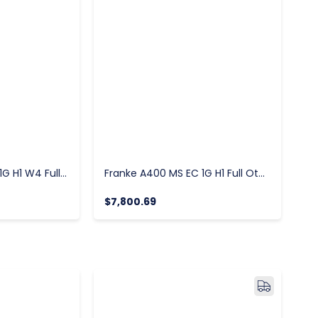
Franke A300 MS EC 1G H1 W4 Full Otomatik Espresso Kahve Makinesi
Franke A400 MS EC 1G H1 Full Otomatik Espresso Kahve Makinesi
$7,800.69