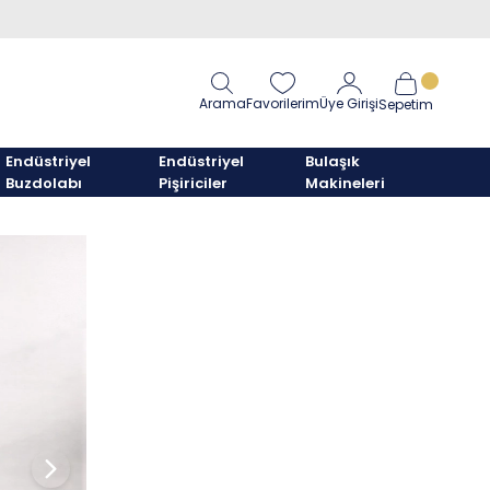
Arama
Favorilerim
Üye Girişi
Sepetim
Endüstriyel
Endüstriyel
Bulaşık
Buzdolabı
Pişiriciler
Makineleri