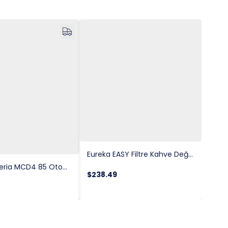
Omni Kavurma / Parçacık Analizörü
Eureka EASY Filtre Kahve Değirmeni, 50 mm
Eureka Drogheria MCD4 85 Otomatik Filtre Kahve Değirmeni
$238.49