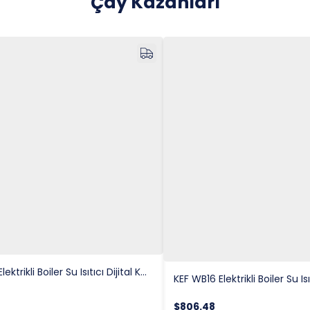
Çay Kazanları
KEF WB8 Elektrikli Boiler Su Isıtıcı Dijital Kontrollü 8 Lt.
$806.48