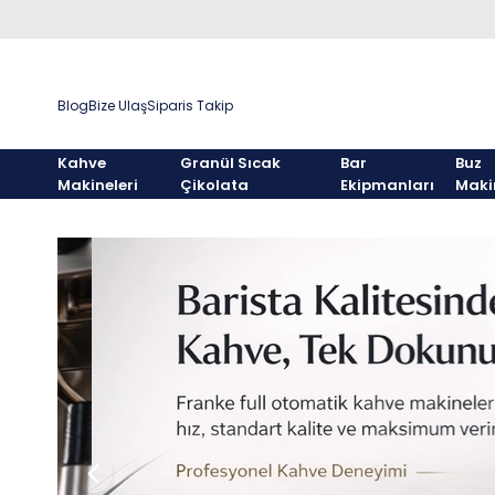
Blog
Bize Ulaş
Siparis Takip
Kahve
Granül Sıcak
Bar
Buz
Makineleri
Çikolata
Ekipmanları
Maki