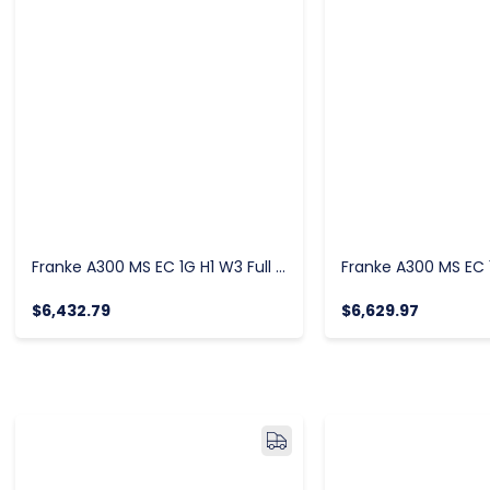
Franke A300 MS EC 1G H1 W3 Full Otomatik Espresso Kahve Makinesi
$6,432.79
$6,629.97