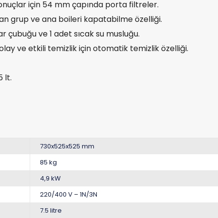
nuçlar için 54 mm çapında porta filtreler.
an grup ve ana boileri kapatabilme özelliği.
har çubuğu ve 1 adet sıcak su musluğu.
ay ve etkili temizlik için otomatik temizlik özelliği.
 lt.
730x525x525 mm
85 kg
4,9 kW
220/400 V – 1N/3N
7.5 litre