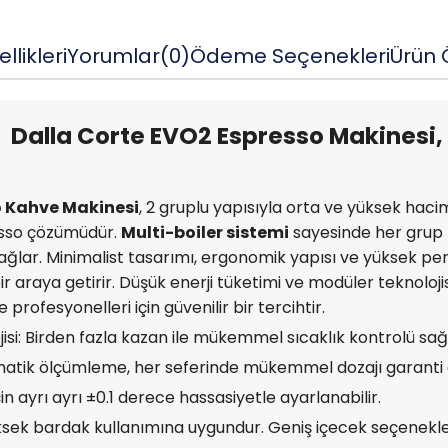
llikleri
Yorumlar
(0)
Ödeme Seçenekleri
Ürün Ö
Dalla Corte EVO2 Espresso Makinesi,
o Kahve Makinesi
, 2 gruplu yapısıyla orta ve yüksek hacim
esso çözümüdür.
Multi-boiler sistemi
sayesinde her grup b
 sağlar. Minimalist tasarımı, ergonomik yapısı ve yüksek p
bir araya getirir. Düşük enerji tüketimi ve modüler teknoloji
ofesyonelleri için güvenilir bir tercihtir.
jisi: Birden fazla kazan ile mükemmel sıcaklık kontrolü sağ
atik ölçümleme, her seferinde mükemmel dozajı garanti 
in ayrı ayrı ±0.1 derece hassasiyetle ayarlanabilir.
ksek bardak kullanımına uygundur. Geniş içecek seçenekle