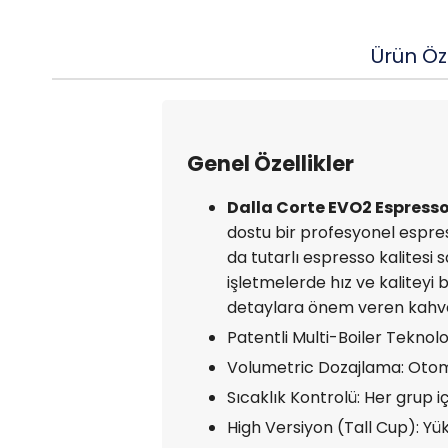
Ürün Öze
Genel Özellikler
Dalla Corte EVO2 Espress
dostu bir profesyonel espr
da tutarlı espresso kalitesi
işletmelerde hız ve kaliteyi 
detaylara önem veren kahve pr
Patentli Multi-Boiler Teknolo
Volumetric Dozajlama: Otom
Sıcaklık Kontrolü: Her grup iç
High Versiyon (Tall Cup): Yü