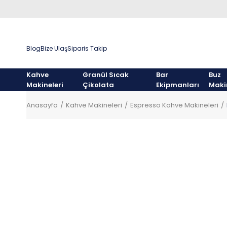
Blog
Bize Ulaş
Siparis Takip
Kahve
Granül Sıcak
Bar
Buz
Makineleri
Çikolata
Ekipmanları
Maki
Anasayfa
Kahve Makineleri
Espresso Kahve Makineleri