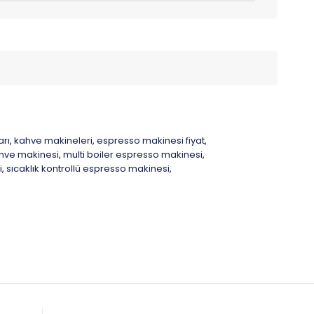
arı
kahve makineleri
espresso makinesi fiyat
,
,
,
ahve makinesi
multi boiler espresso makinesi
,
,
i
sıcaklık kontrollü espresso makinesi
,
,