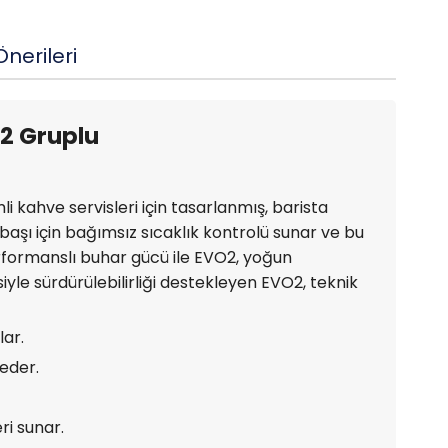
nerileri
 2 Gruplu
li kahve servisleri için tasarlanmış, barista
aşı için bağımsız sıcaklık kontrolü sunar ve bu
erformanslı buhar gücü ile EVO2, yoğun
siyle sürdürülebilirliği destekleyen EVO2, teknik
lar.
eder.
ri sunar.