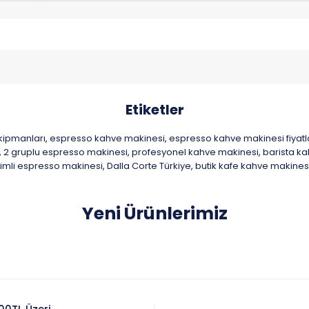
Etiketler
kipmanları
espresso kahve makinesi
espresso kahve makinesi fiyatl
,
,
2 gruplu espresso makinesi
profesyonel kahve makinesi
barista k
,
,
,
rimli espresso makinesi
Dalla Corte Türkiye
butik kafe kahve makines
,
,
Yeni Ürünlerimiz