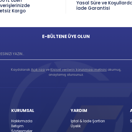
00TL Üzeri
Yasal Süre ve Koşullard
şverişlerinizde
İade Garantisi
etsiz Kargo
E-BÜLTENE ÜYE OLUN
Kaydolarak
Açık rıza
ve
Kişisel verilerin korunması metnini
okumuş,
onaylamış olursunuz.
KURUMSAL
YARDIM
Hakkımızda
İptal & İade Şartları
S
İletişim
Üyelik
Sözleşmeler