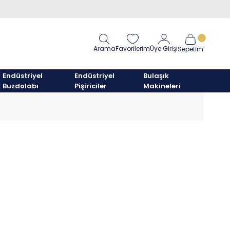
Arama
Favorilerim
Üye Girişi
Sepetim
Endüstriyel
Endüstriyel
Bulaşık
Buzdolabı
Pişiriciler
Makineleri