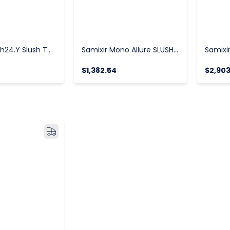
Samixir Slush24.Y Slush Twin-2li Ice Slush Makinesi-2x12 Litre Sarı
Samixir Mono Allure SLUSH12.BA Buzlaş Makinesi Siyah 12 Lt.
$1,382.54
$2,903