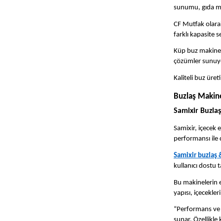
sunumu, gıda muh
CF Mutfak olarak
farklı kapasite 
Küp buz makinele
çözümler sunuy
Kaliteli buz üret
Buzlaş Makine
Samixir Buzla
Samixir, içecek 
performansı ile 
Samixir buzlaş 
kullanıcı dostu 
Bu makinelerin e
yapısı, içecekler
“Performans ve v
sunar. Özellikle