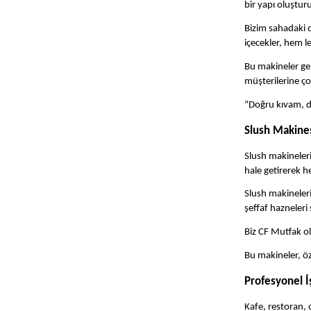
bir yapı oluşturu
Bizim sahadaki 
içecekler, hem l
Bu makineler gen
müşterilerine ço
“Doğru kıvam, do
Slush Makine
Slush makineleri
hale getirerek h
Slush makineleri
şeffaf hazneleri 
Biz CF Mutfak ol
Bu makineler, öz
Profesyonel İ
Kafe, restoran,