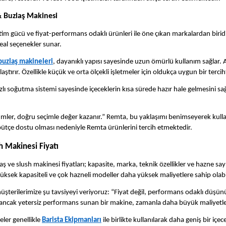
 Buzlaş Makinesi
tim gücü ve fiyat-performans odaklı ürünleri ile öne çıkan markalardan biri
deal seçenekler sunar.
buzlaş makineleri
, dayanıklı yapısı sayesinde uzun ömürlü kullanım sağlar. 
laştırır. Özellikle küçük ve orta ölçekli işletmeler için oldukça uygun bir terciht
zlı soğutma sistemi sayesinde içeceklerin kısa sürede hazır hale gelmesini sağl
ler, doğru seçimle değer kazanır.” Remta, bu yaklaşımı benimseyerek kullan
bütçe dostu olması nedeniyle Remta ürünlerini tercih etmektedir.
h Makinesi Fiyatı
aş ve slush makinesi fiyatları; kapasite, marka, teknik özellikler ve hazne say
 yüksek kapasiteli ve çok hazneli modeller daha yüksek maliyetlere sahip olabil
üşterilerimize şu tavsiyeyi veriyoruz: “Fiyat değil, performans odaklı düş
 ancak yetersiz performans sunan bir makine, zamanla daha büyük maliyetlere
ler genellikle
Barista Ekipmanları
ile birlikte kullanılarak daha geniş bir iç