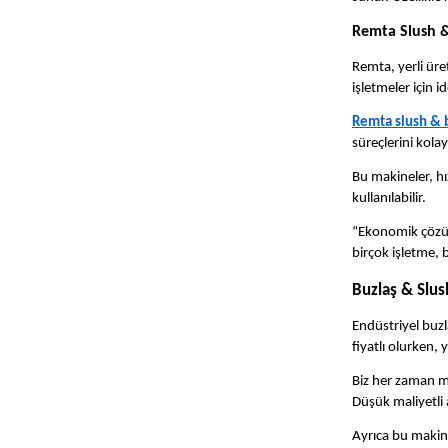
Remta Slush &
Remta, yerli üre
işletmeler için i
Remta slush & 
süreçlerini kolay
Bu makineler, hı
kullanılabilir.
“Ekonomik çözüm
birçok işletme, 
Buzlaş & Slus
Endüstriyel buzl
fiyatlı olurken,
Biz her zaman m
Düşük maliyetli
Ayrıca bu makine