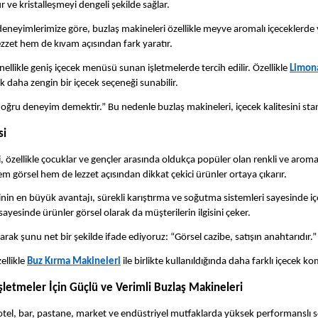
r ve kristalleşmeyi dengeli şekilde sağlar.
deneyimlerimize göre, buzlaş makineleri özellikle meyve aromalı içeceklerd
ezzet hem de kıvam açısından fark yaratır.
ellikle geniş içecek menüsü sunan işletmelerde tercih edilir. Özellikle
Limona
k daha zengin bir içecek seçeneği sunabilir.
ğru deneyim demektir.” Bu nedenle buzlaş makineleri, içecek kalitesini stand
si
, özellikle çocuklar ve gençler arasında oldukça popüler olan renkli ve aromal
em görsel hem de lezzet açısından dikkat çekici ürünler ortaya çıkarır.
nin en büyük avantajı, sürekli karıştırma ve soğutma sistemleri sayesinde i
sayesinde ürünler görsel olarak da müşterilerin ilgisini çeker.
arak şunu net bir şekilde ifade ediyoruz: “Görsel cazibe, satışın anahtarıdır.”
ellikle
Buz Kırma Makineleri
ile birlikte kullanıldığında daha farklı içecek 
şletmeler İçin Güçlü ve Verimli Buzlaş Makineleri
 otel, bar, pastane, market ve endüstriyel mutfaklarda yüksek performanslı 