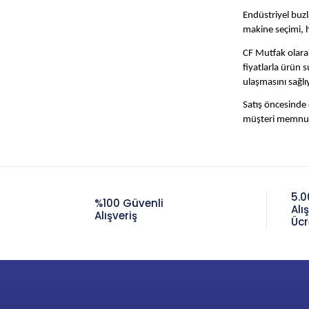
Endüstriyel buzl
makine seçimi, h
CF Mutfak olara
fiyatlarla ürün 
ulaşmasını sağlı
Satış öncesinde
müşteri memnuni
5.0
%100 Güvenli
Alı
Alışveriş
Ücr