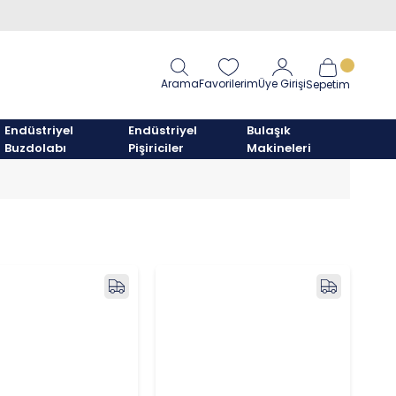
Arama
Favorilerim
Üye Girişi
Sepetim
Endüstriyel
Endüstriyel
Bulaşık
Buzdolabı
Pişiriciler
Makineleri