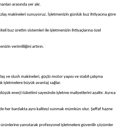
nları arasında yer alır.
uzlaş makineleri sunuyoruz. İşletmenizin günlük buz ihtiyacına göre
li buz üretim sistemleri ile işletmenizin ihtiyaçlarına özel
nizin verimliliğini artırın.
laş ve slush makineleri, güçlü motor yapısı ve stabil çalışma
ak işletmelere büyük avantaj sağlar.
a düşük enerji tüketimi sayesinde işletme maliyetlerini azaltır. Ayrıca
ayede her bardakta aynı kaliteyi sunmak mümkün olur. Şeffaf hazne
şı ürünlerine yansıtarak profesyonel işletmelere güvenilir çözümler