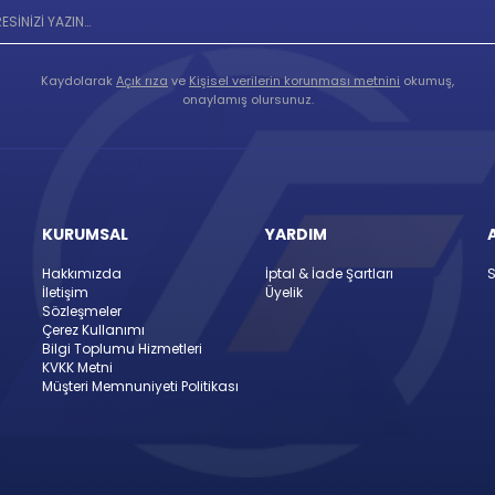
Kaydolarak
Açık rıza
ve
Kişisel verilerin korunması metnini
okumuş,
onaylamış olursunuz.
KURUMSAL
YARDIM
Hakkımızda
İptal & İade Şartları
S
İletişim
Üyelik
Sözleşmeler
Çerez Kullanımı
Bilgi Toplumu Hizmetleri
KVKK Metni
Müşteri Memnuniyeti Politikası