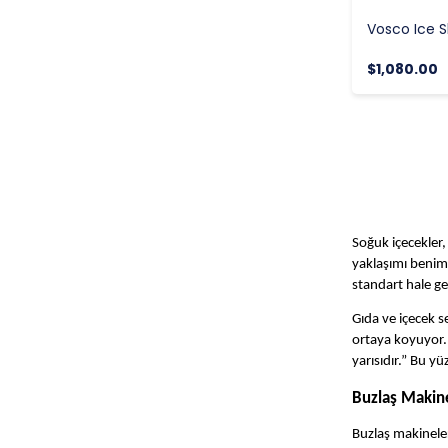
$1,080.00
Soğuk içecekler,
yaklaşımı benims
standart hale get
Gıda ve içecek s
ortaya koyuyor. 
yarısıdır.” Bu yü
Buzlaş Makin
Buzlaş makineler