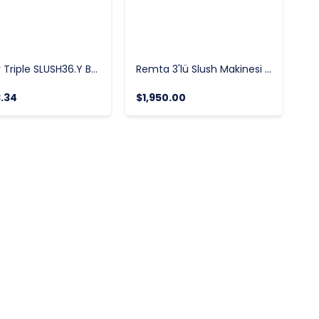
Samixir Triple SLUSH36.Y Buzlaş Makinesi Sarı 12+12+12 Lt.
Remta 3'lü Slush Makinesi 12+12+12 Lt ST27 (Buzlaş-Karlamaç)
.34
$1,950.00