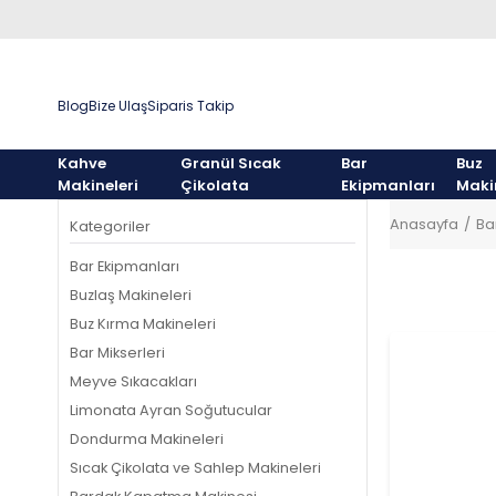
Blog
Bize Ulaş
Siparis Takip
Kahve
Granül Sıcak
Bar
Buz
Makineleri
Çikolata
Ekipmanları
Maki
Anasayfa
Ba
Kategoriler
Bar Ekipmanları
Buzlaş Makineleri
Buz Kırma Makineleri
Bar Mikserleri
Meyve Sıkacakları
Limonata Ayran Soğutucular
Dondurma Makineleri
Sıcak Çikolata ve Sahlep Makineleri