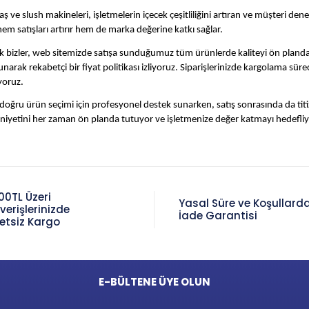
aş ve slush makineleri, işletmelerin içecek çeşitliliğini artıran ve müşteri d
em satışları artırır hem de marka değerine katkı sağlar.
k bizler, web sitemizde satışa sunduğumuz tüm ürünlerde kaliteyi ön pland
sunarak rekabetçi bir fiyat politikası izliyoruz. Siparişlerinizde kargolama sür
yoruz.
 doğru ürün seçimi için profesyonel destek sunarken, satış sonrasında da ti
yetini her zaman ön planda tutuyor ve işletmenize değer katmayı hedefliy
00TL Üzeri
Yasal Süre ve Koşullard
şverişlerinizde
İade Garantisi
etsiz Kargo
E-BÜLTENE ÜYE OLUN