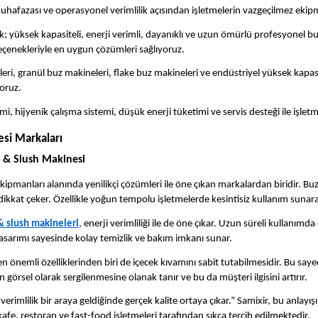
afazası ve operasyonel verimlilik açısından işletmelerin vazgeçilmez ekipma
; yüksek kapasiteli, enerji verimli, dayanıklı ve uzun ömürlü profesyonel b
seçenekleriyle en uygun çözümleri sağlıyoruz.
ri, granül buz makineleri, flake buz makineleri ve endüstriyel yüksek kapasite
oruz.
imi, hijyenik çalışma sistemi, düşük enerji tüketimi ve servis desteği ile işletme
si Markaları
ş & Slush Makinesi
ekipmanları alanında yenilikçi çözümleri ile öne çıkan markalardan biridir. Buz
dikkat çeker. Özellikle yoğun tempolu işletmelerde kesintisiz kullanım sunar
& slush makineleri
, enerji verimliliği ile de öne çıkar. Uzun süreli kullanımd
tasarımı sayesinde kolay temizlik ve bakım imkanı sunar.
n önemli özelliklerinden biri de içecek kıvamını sabit tutabilmesidir. Bu s
in görsel olarak sergilenmesine olanak tanır ve bu da müşteri ilgisini artırır.
erimlilik bir araya geldiğinde gerçek kalite ortaya çıkar.” Samixir, bu anlayı
 kafe, restoran ve fast-food işletmeleri tarafından sıkça tercih edilmektedir.