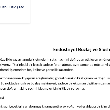
Vosco Ice Slush Buzlaş Makinesi VXC-112
Endüstriyel Buzlaş ve Slus
 özellikle yaz aylarında işletmelerin satış hacmini doğrudan etkileyen en ön
iyoruz: “Serinletici bir içecek sadece ferahlatmaz, aynı zamanda müşteriyi ge
irerek işletmelere hız, kalite ve görsellik kazandırır.
ektörüne yönelik yapılan araştırmalar, görsel olarak dikkat çeken ve doğru sıc
Bu noktada slush ve buzlaş makineleri, sadece bir ekipman değil aynı zamanda
zden doğru makine seçimi işletmeler için kritik bir rol oynar.
esi
i, sıvı içecekleri yarı donmuş kıvama getirerek yoğun ve ferahlatıcı bir içim