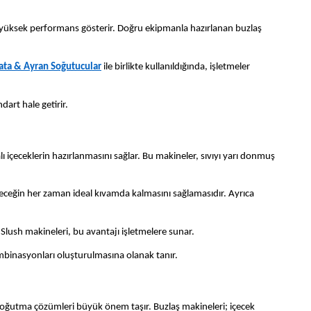
e yüksek performans gösterir. Doğru ekipmanla hazırlanan buzlaş
ta & Ayran Soğutucular
ile birlikte kullanıldığında, işletmeler
art hale getirir.
ı içeceklerin hazırlanmasını sağlar. Bu makineler, sıvıyı yarı donmuş
çeceğin her zaman ideal kıvamda kalmasını sağlamasıdır. Ayrıca
 Slush makineleri, bu avantajı işletmelere sunar.
kombinasyonları oluşturulmasına olanak tanır.
soğutma çözümleri büyük önem taşır. Buzlaş makineleri; içecek