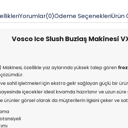
llikleri
Yorumlar
(0)
Ödeme Seçenekleri
Ürün Ö
Vosco Ice Slush Buzlaş Makinesi V
 Makinesi, özellikle yaz aylarında yüksek talep gören
froz
r çözümdür.
ve sahil işletmeleri için ekstra gelir sağlayan güçlü bir ürü
ayesinde içecekler ideal kıvamda hazırlanır ve uzun süre se
ürünler görsel olarak da müşterilerin ilgisini çeker ve satış
lama
otansiyeli
rımı