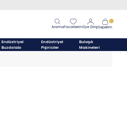
Arama
Favorilerim
Üye Girişi
Sepetim
Endüstriyel
Endüstriyel
Bulaşık
Buzdolabı
Pişiriciler
Makineleri