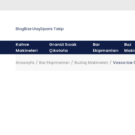
Blog
Bize Ulaş
Siparis Takip
Kahve
Granül Sıcak
Bar
Buz
Makineleri
Çikolata
Ekipmanları
Maki
Anasayfa
Bar Ekipmanları
Buzlaş Makineleri
Vosco Ice 