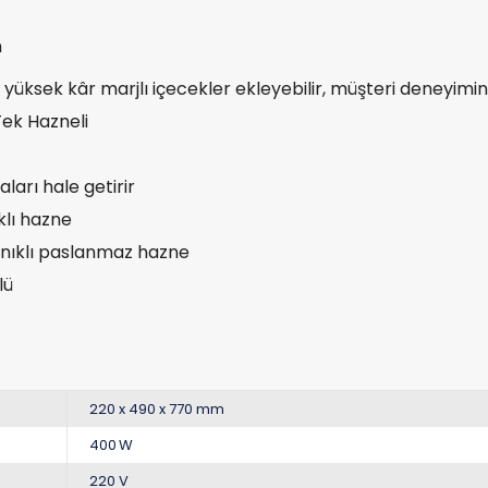
m
ksek kâr marjlı içecekler ekleyebilir, müşteri deneyimini v
Tek Hazneli
arı hale getirir
klı hazne
anıklı paslanmaz hazne
lü
220 x 490 x 770 mm
400 W
220 V