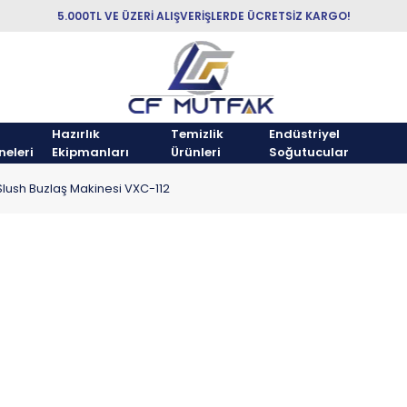
5.000TL VE ÜZERİ ALIŞVERİŞLERDE ÜCRETSİZ KARGO!
Hazırlık
Temizlik
Endüstriyel
neleri
Ekipmanları
Ürünleri
Soğutucular
Slush Buzlaş Makinesi VXC-112