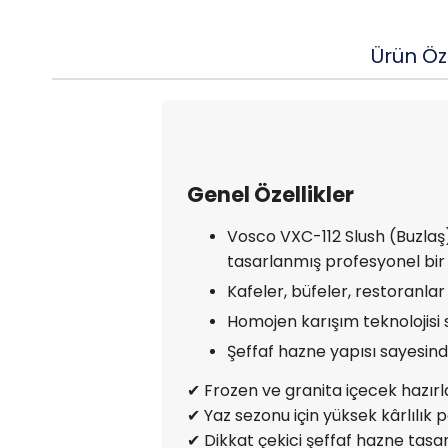
Ürün Öze
Genel Özellikler
Vosco VXC-112 Slush (Buzlaş)
tasarlanmış profesyonel bi
Kafeler, büfeler, restoranlar 
Homojen karışım teknolojisi s
Şeffaf hazne yapısı sayesinde 
✔ Frozen ve granita içecek hazır
✔ Yaz sezonu için yüksek kârlılık p
✔ Dikkat çekici şeffaf hazne tasa