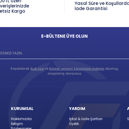
00TL Üzeri
Yasal Süre ve Koşullard
şverişlerinizde
İade Garantisi
etsiz Kargo
E-BÜLTENE ÜYE OLUN
Kaydolarak
Açık rıza
ve
Kişisel verilerin korunması metnini
okumuş,
onaylamış olursunuz.
KURUMSAL
YARDIM
Hakkımızda
İptal & İade Şartları
S
İletişim
Üyelik
Sözleşmeler