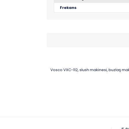
Frekans
Vosco VXC-112
slush makinesi
buzlaş mak
,
,