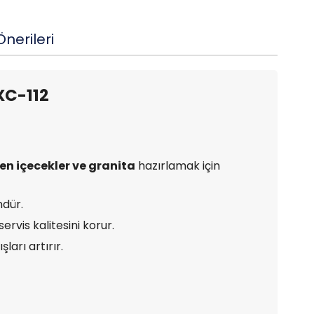
nerileri
XC-112
en içecekler ve granita
hazırlamak için
ndür.
rvis kalitesini korur.
ları artırır.