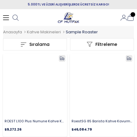
5.000TL VE ÜZERİ ALIŞVERİŞLERDE ÜCRETSİZ KARGO!
Anasayfa
Kahve Makineleri
Sample Roaster
Sıralama
Filtreleme
ROEST L100 Plus Numune Kahve Kavurma Makinesi
RoestSG 85 Barista Kahve Kavurma Makinesi
$9,272.26
$46,084.79