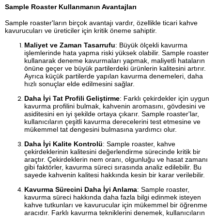
Sample Roaster Kullanmanın Avantajları
Sample roaster'ların birçok avantajı vardır, özellikle ticari kahve
kavurucuları ve üreticiler için kritik öneme sahiptir.
Maliyet ve Zaman Tasarrufu
: Büyük ölçekli kavurma
işlemlerinde hata yapma riski yüksek olabilir. Sample roaster
kullanarak deneme kavurmaları yapmak, maliyetli hataların
önüne geçer ve büyük partilerdeki ürünlerin kalitesini artırır.
Ayrıca küçük partilerde yapılan kavurma denemeleri, daha
hızlı sonuçlar elde edilmesini sağlar.
Daha İyi Tat Profili Geliştirme
: Farklı çekirdekler için uygun
kavurma profilini bulmak, kahvenin aromasını, gövdesini ve
asiditesini en iyi şekilde ortaya çıkarır. Sample roaster'lar,
kullanıcıların çeşitli kavurma derecelerini test etmesine ve
mükemmel tat dengesini bulmasına yardımcı olur.
Daha İyi Kalite Kontrolü
: Sample roaster, kahve
çekirdeklerinin kalitesini değerlendirme sürecinde kritik bir
araçtır. Çekirdeklerin nem oranı, olgunluğu ve hasat zamanı
gibi faktörler, kavurma süreci sırasında analiz edilebilir. Bu
sayede kahvenin kalitesi hakkında kesin bir karar verilebilir.
Kavurma Sürecini Daha İyi Anlama
: Sample roaster,
kavurma süreci hakkında daha fazla bilgi edinmek isteyen
kahve tutkunları ve kavurucular için mükemmel bir öğrenme
aracıdır. Farklı kavurma tekniklerini denemek, kullanıcıların