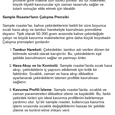
profiline göre makine tüm süreci yönetir. Bu tür makineler,
büyük ölçekli kavurucular için zaman tasarrufu sağlar ve
tutarlı sonuçlar elde etmek için idealdir.
Sample Roaster'ların Çalışma Prensibi
Sample roaster'lar, kahve çekirdeklerinin belirli bir süre boyunca
sıcak hava akışı ve tambur hareketiyle kavrulması prensibine
dayanır. Tipik olarak 50-300 gram arasında kahve çekirdeğiyle
çalışır ve büyük kavurma makinelerine göre daha küçük boyuttadır.
Çalışma prensipleri şunlardır:
Tambur Hareketi
: Çekirdekler, tambur adı verilen dönen bir
bölmede sürekli olarak karıştırılır. Bu, çekirdeklerin eşit
şekilde kavrulmasını sağlar ve yanmayı önler.
Hava Akışı ve Isı Kontrolü
: Sample roaster'larda sıcak hava
akışı, çekirdeklerin iç yapısını etkilemek için kritik bir
faktördür. Sıcaklık, zaman ve hava akışı dikkatlice
ayarlanarak çekirdeklerin istenen profilde kavrulması
sağlanır.
Kavurma Profili İzleme
: Sample roaster'larda, sıcaklık ve
zaman parametreleri dikkatlice izlenir ve kaydedilir. Bu, farklı
çekirdek türleri için ideal kavurma profillerini belirlemeye
yardımcı olur. İyi bir sample roaster, kullanıcıya kavurma
işlemi sırasında sıcaklık değişikliklerini hassas bir şekilde
izleme ve kontrol etme imkanı verir.