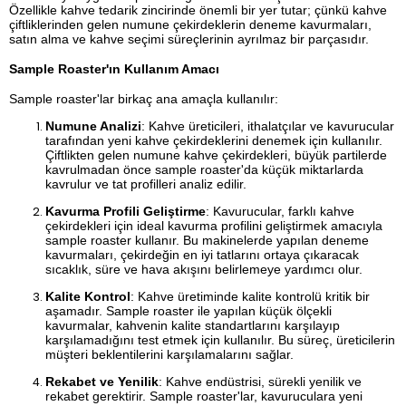
Özellikle kahve tedarik zincirinde önemli bir yer tutar; çünkü kahve
çiftliklerinden gelen numune çekirdeklerin deneme kavurmaları,
satın alma ve kahve seçimi süreçlerinin ayrılmaz bir parçasıdır.
Sample Roaster'ın Kullanım Amacı
Sample roaster'lar birkaç ana amaçla kullanılır:
Numune Analizi
: Kahve üreticileri, ithalatçılar ve kavurucular
tarafından yeni kahve çekirdeklerini denemek için kullanılır.
Çiftlikten gelen numune kahve çekirdekleri, büyük partilerde
kavrulmadan önce sample roaster'da küçük miktarlarda
kavrulur ve tat profilleri analiz edilir.
Kavurma Profili Geliştirme
: Kavurucular, farklı kahve
çekirdekleri için ideal kavurma profilini geliştirmek amacıyla
sample roaster kullanır. Bu makinelerde yapılan deneme
kavurmaları, çekirdeğin en iyi tatlarını ortaya çıkaracak
sıcaklık, süre ve hava akışını belirlemeye yardımcı olur.
Kalite Kontrol
: Kahve üretiminde kalite kontrolü kritik bir
aşamadır. Sample roaster ile yapılan küçük ölçekli
kavurmalar, kahvenin kalite standartlarını karşılayıp
karşılamadığını test etmek için kullanılır. Bu süreç, üreticilerin
müşteri beklentilerini karşılamalarını sağlar.
Rekabet ve Yenilik
: Kahve endüstrisi, sürekli yenilik ve
rekabet gerektirir. Sample roaster'lar, kavuruculara yeni