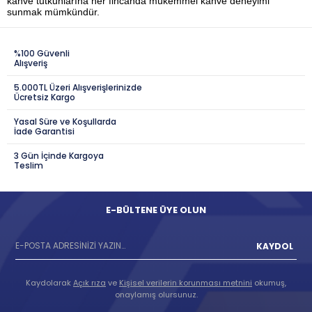
kahve tutkunlarına her fincanda mükemmel kahve deneyimi
sunmak mümkündür.
%100 Güvenli
Alışveriş
5.000TL Üzeri Alışverişlerinizde
Ücretsiz Kargo
Yasal Süre ve Koşullarda
İade Garantisi
3 Gün İçinde Kargoya
Teslim
E-BÜLTENE ÜYE OLUN
KAYDOL
Kaydolarak
Açık rıza
ve
Kişisel verilerin korunması metnini
okumuş,
onaylamış olursunuz.