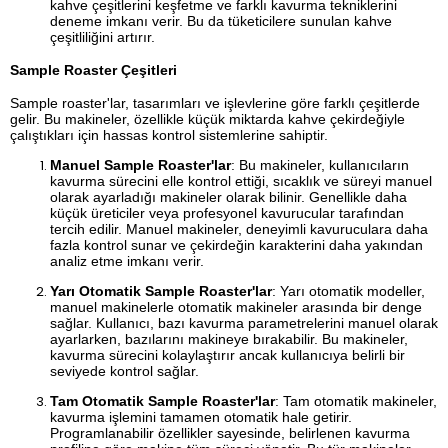
kahve çeşitlerini keşfetme ve farklı kavurma tekniklerini
deneme imkanı verir. Bu da tüketicilere sunulan kahve
çeşitliliğini artırır.
Sample Roaster Çeşitleri
Sample roaster'lar, tasarımları ve işlevlerine göre farklı çeşitlerde
gelir. Bu makineler, özellikle küçük miktarda kahve çekirdeğiyle
çalıştıkları için hassas kontrol sistemlerine sahiptir.
Manuel Sample Roaster'lar
: Bu makineler, kullanıcıların
kavurma sürecini elle kontrol ettiği, sıcaklık ve süreyi manuel
olarak ayarladığı makineler olarak bilinir. Genellikle daha
küçük üreticiler veya profesyonel kavurucular tarafından
tercih edilir. Manuel makineler, deneyimli kavuruculara daha
fazla kontrol sunar ve çekirdeğin karakterini daha yakından
analiz etme imkanı verir.
Yarı Otomatik Sample Roaster'lar
: Yarı otomatik modeller,
manuel makinelerle otomatik makineler arasında bir denge
sağlar. Kullanıcı, bazı kavurma parametrelerini manuel olarak
ayarlarken, bazılarını makineye bırakabilir. Bu makineler,
kavurma sürecini kolaylaştırır ancak kullanıcıya belirli bir
seviyede kontrol sağlar.
Tam Otomatik Sample Roaster'lar
: Tam otomatik makineler,
kavurma işlemini tamamen otomatik hale getirir.
Programlanabilir özellikler sayesinde, belirlenen kavurma