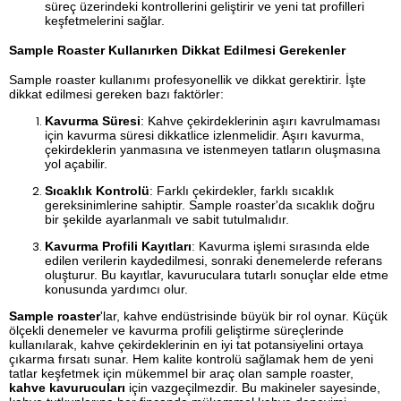
süreç üzerindeki kontrollerini geliştirir ve yeni tat profilleri
keşfetmelerini sağlar.
Sample Roaster Kullanırken Dikkat Edilmesi Gerekenler
Sample roaster kullanımı profesyonellik ve dikkat gerektirir. İşte
dikkat edilmesi gereken bazı faktörler:
Kavurma Süresi
: Kahve çekirdeklerinin aşırı kavrulmaması
için kavurma süresi dikkatlice izlenmelidir. Aşırı kavurma,
çekirdeklerin yanmasına ve istenmeyen tatların oluşmasına
yol açabilir.
Sıcaklık Kontrolü
: Farklı çekirdekler, farklı sıcaklık
gereksinimlerine sahiptir. Sample roaster'da sıcaklık doğru
bir şekilde ayarlanmalı ve sabit tutulmalıdır.
Kavurma Profili Kayıtları
: Kavurma işlemi sırasında elde
edilen verilerin kaydedilmesi, sonraki denemelerde referans
oluşturur. Bu kayıtlar, kavuruculara tutarlı sonuçlar elde etme
konusunda yardımcı olur.
Sample roaster
'lar, kahve endüstrisinde büyük bir rol oynar. Küçük
ölçekli denemeler ve kavurma profili geliştirme süreçlerinde
kullanılarak, kahve çekirdeklerinin en iyi tat potansiyelini ortaya
çıkarma fırsatı sunar. Hem kalite kontrolü sağlamak hem de yeni
tatlar keşfetmek için mükemmel bir araç olan sample roaster,
kahve kavurucuları
için vazgeçilmezdir. Bu makineler sayesinde,