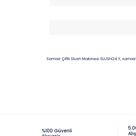
Samixir Çiftli Slush Makinesi SLUSH24.Y
samixir
,
5.0
%100 Güvenli
Alı