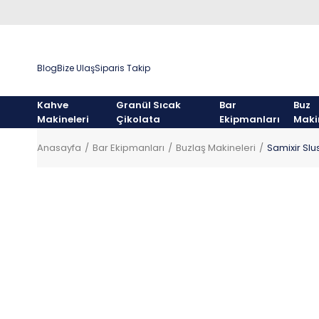
Blog
Bize Ulaş
Siparis Takip
Kahve
Granül Sıcak
Bar
Buz
Makineleri
Çikolata
Ekipmanları
Maki
Anasayfa
Bar Ekipmanları
Buzlaş Makineleri
Samixir Slu