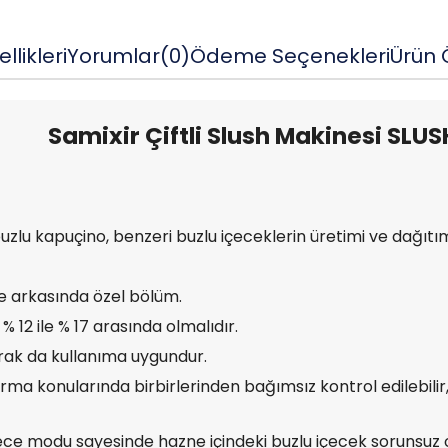
llikleri
Yorumlar
(0)
Ödeme Seçenekleri
Ürün Ö
Samixir Çiftli Slush Makinesi SLU
buzlu kapuçino, benzeri buzlu içeceklerin üretimi ve dağıtı
 arkasında özel bölüm.
% 12 ile % 17 arasında olmalıdır.
rak da kullanıma uygundur.
ma konularında birbirlerinden bağımsız kontrol edilebilir
gece modu sayesinde hazne içindeki buzlu içecek sorunsuz 