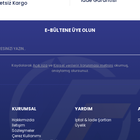
İade Garantisi
etsiz Kargo
E-BÜLTENE ÜYE OLUN
Kaydolarak
Açık rıza
ve
Kişisel verilerin korunması metnini
okumuş,
onaylamış olursunuz.
KURUMSAL
YARDIM
Hakkımızda
İptal & İade Şartları
S
İletişim
Üyelik
Sözleşmeler
Çerez Kullanımı