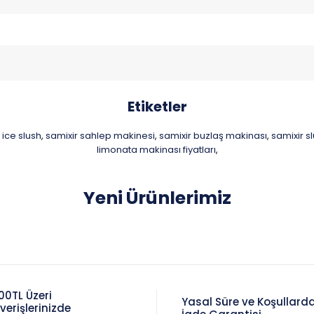
Etiketler
 ice slush
samixir sahlep makinesi
samixir buzlaş makinası
samixir s
,
,
,
limonata makinası fiyatları
,
Yeni Ürünlerimiz
00TL Üzeri
Yasal Süre ve Koşullard
şverişlerinizde