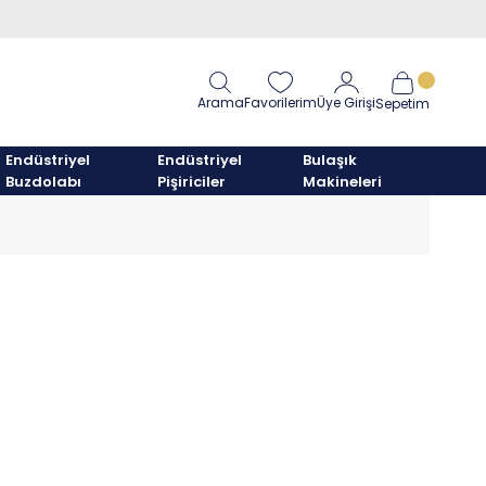
Arama
Favorilerim
Üye Girişi
Sepetim
Endüstriyel
Endüstriyel
Bulaşık
Buzdolabı
Pişiriciler
Makineleri