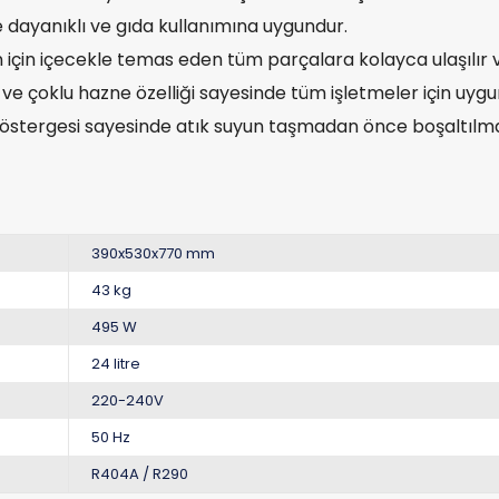
dayanıklı ve gıda kullanımına uygundur.
çin içecekle temas eden tüm parçalara kolayca ulaşılır ve h
e çoklu hazne özelliği sayesinde tüm işletmeler için uyg
östergesi sayesinde atık suyun taşmadan önce boşaltılması
390x530x770 mm
43 kg
495 W
24 litre
220-240V
50 Hz
R404A / R290