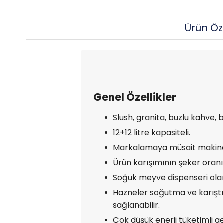
Ürün Öze
Genel Özellikler
Slush, granita, buzlu kahve, 
12+12 litre kapasiteli.
Markalamaya müsait makine
Ürün karışımının şeker oranı 
Soğuk meyve dispenseri ola
Hazneler soğutma ve karıştır
sağlanabilir.
Çok düşük enerji tüketimli 