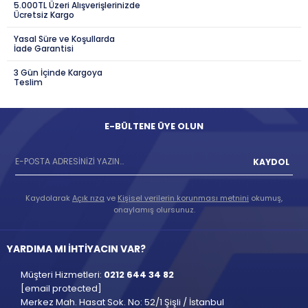
5.000TL Üzeri Alışverişlerinizde
Ücretsiz Kargo
Yasal Süre ve Koşullarda
İade Garantisi
3 Gün İçinde Kargoya
Teslim
E-BÜLTENE ÜYE OLUN
KAYDOL
Kaydolarak
Açık rıza
ve
Kişisel verilerin korunması metnini
okumuş,
onaylamış olursunuz.
YARDIMA MI İHTİYACIN VAR?
Müşteri Hizmetleri:
0212 644 34 82
[email protected]
Merkez Mah. Hasat Sok. No: 52/1 Şişli / İstanbul