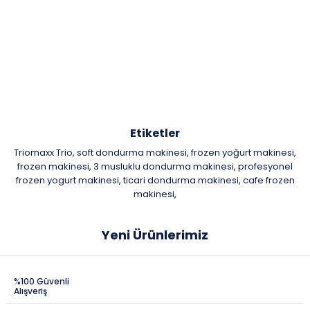
Etiketler
Triomaxx Trio
soft dondurma makinesi
frozen yoğurt makinesi
,
,
,
frozen makinesi
3 musluklu dondurma makinesi
profesyonel
,
,
frozen yogurt makinesi
ticari dondurma makinesi
cafe frozen
,
,
makinesi
,
Yeni Ürünlerimiz
%100 Güvenli
Alışveriş