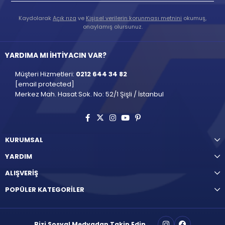
Kaydolarak
Açık rıza
ve
Kişisel verilerin korunması metnini
okumuş,
onaylamış olursunuz.
YARDIMA MI İHTİYACIN VAR?
Müşteri Hizmetleri:
0212 644 34 82
[email protected]
Merkez Mah. Hasat Sok. No: 52/1 Şişli / İstanbul
KURUMSAL
YARDIM
ALIŞVERİŞ
POPÜLER KATEGORİLER
Bizi Sosyal Medyadan Takip Edin.