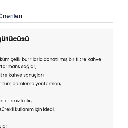
nerileri
Öğütücüsü
üm çelik burr’larla donatılmış bir filtre kahve
formans sağlar,
ltre kahve sonuçları,
ar tüm demleme yöntemleri,
na temiz kalır,
ekli kullanım için ideal,
klar,