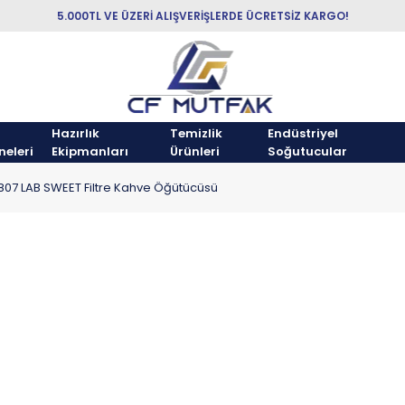
5.000TL VE ÜZERİ ALIŞVERİŞLERDE ÜCRETSİZ KARGO!
Hazırlık
Temizlik
Endüstriyel
neleri
Ekipmanları
Ürünleri
Soğutucular
 807 LAB SWEET Filtre Kahve Öğütücüsü