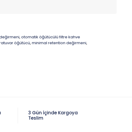
e değirmeni
otomatik öğütücülü filtre kahve
,
ratuvar öğütücü
minimal retention değirmeni
,
,
a
3 Gün İçinde Kargoya
Teslim