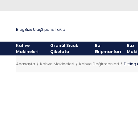
Blog
Bize Ulaş
Siparis Takip
Kahve
Granül Sıcak
Bar
Buz
Makineleri
Çikolata
Ekipmanları
Maki
Anasayfa
Kahve Makineleri
Kahve Değirmenleri
Ditting