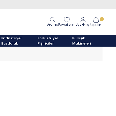
Arama
Favorilerim
Üye Girişi
Sepetim
Endüstriyel
Endüstriyel
Bulaşık
Buzdolabı
Pişiriciler
Makineleri