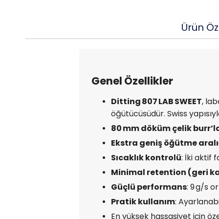
Ürün Öze
Genel Özellikler
Ditting 807 LAB SWEET
, la
öğütücüsüdür. Swiss yapısı
80 mm döküm çelik burr’l
Ekstra geniş öğütme aralı
Sıcaklık kontrolü
: İki akti
Minimal retention (geri 
Güçlü performans
: 9 g/s 
Pratik kullanım
: Ayarlanabi
En yüksek hassasiyet için öz