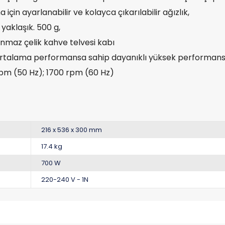
çin ayarlanabilir ve kolayca çıkarılabilir ağızlık,
 yaklaşık. 500 g,
nmaz çelik kahve telvesi kabı
ortalama performansa sahip dayanıklı yüksek performans
rpm (50 Hz); 1700 rpm (60 Hz)
216 x 536 x 300 mm
17.4 kg
700 W
220-240 V - 1N