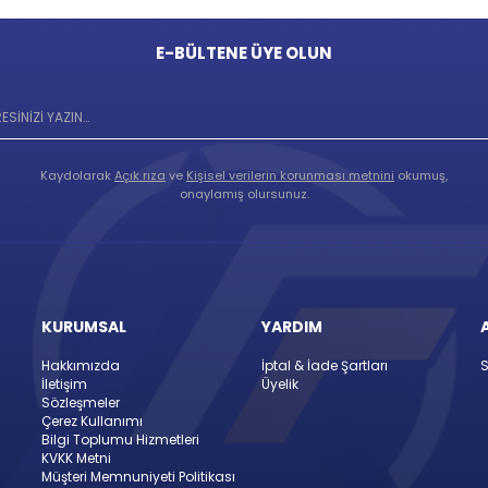
E-BÜLTENE ÜYE OLUN
Kaydolarak
Açık rıza
ve
Kişisel verilerin korunması metnini
okumuş,
onaylamış olursunuz.
KURUMSAL
YARDIM
Hakkımızda
İptal & İade Şartları
S
İletişim
Üyelik
Sözleşmeler
Çerez Kullanımı
Bilgi Toplumu Hizmetleri
KVKK Metni
Müşteri Memnuniyeti Politikası