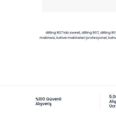
ditting 807 lab sweet
ditting 807
ditting 8
,
,
makinesi
kahve makineleri profesyonel
kahv
,
,
5.0
%100 Güvenli
Alı
Alışveriş
Ücr