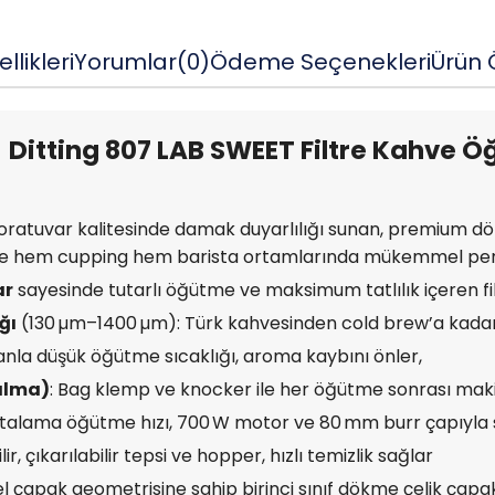
llikleri
Yorumlar
(0)
Ödeme Seçenekleri
Ürün Ö
Ditting 807 LAB SWEET Filtre Kahve 
boratuvar kalitesinde damak duyarlılığı sunan, premium dök
yle hem cupping hem barista ortamlarında mükemmel per
ar
sayesinde tutarlı öğütme ve maksimum tatlılık içeren fi
ğı
(130 µm–1400 µm): Türk kahvesinden cold brew’a kad
f fanla düşük öğütme sıcaklığı, aroma kaybını önler,
kalma)
: Bag klemp ve knocker ile her öğütme sonrası maki
ortalama öğütme hızı, 700 W motor ve 80 mm burr çapıyla sür
lir, çıkarılabilir tepsi ve hopper, hızlı temizlik sağlar
el çapak geometrisine sahip birinci sınıf dökme çelik çapa