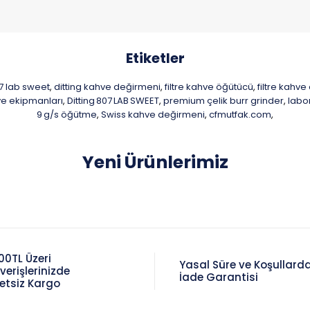
Etiketler
07 lab sweet
ditting kahve değirmeni
filtre kahve öğütücü
filtre kahv
,
,
,
e ekipmanları
Ditting 807 LAB SWEET
premium çelik burr grinder
labo
,
,
,
9 g/s öğütme
Swiss kahve değirmeni
cfmutfak.com
,
,
,
Yeni Ürünlerimiz
00TL Üzeri
Yasal Süre ve Koşullard
şverişlerinizde
İade Garantisi
etsiz Kargo