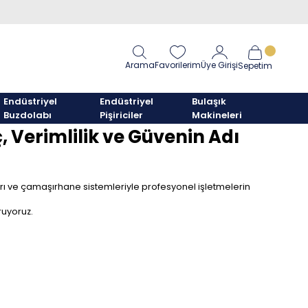
Arama
Favorilerim
Üye Girişi
Sepetim
Endüstriyel
Endüstriyel
Bulaşık
Buzdolabı
Pişiriciler
Makineleri
 Verimlilik ve Güvenin Adı
rı ve çamaşırhane sistemleriyle profesyonel işletmelerin
ruyoruz.