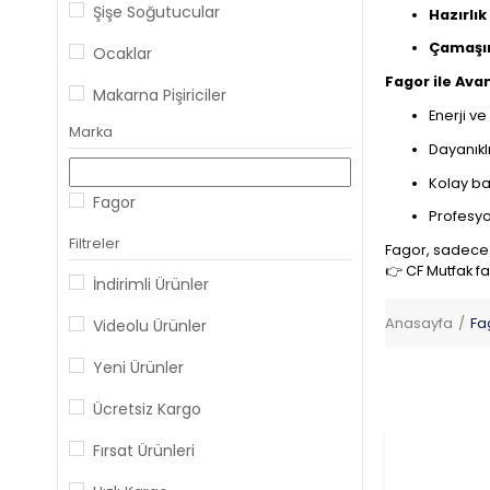
Şişe Soğutucular
Hazırlık
Çamaşır
Ocaklar
Fagor ile Avan
Makarna Pişiriciler
Enerji ve
Marka
Derin Dondurucular
Dayanıkl
Hazırlık Ekipmanları
Kolay ba
Fagor
Profesyo
Kombi Fırınlar
Filtreler
Fagor, sadece b
Vakum Makineleri
👉 CF Mutfak fa
İndirimli Ürünler
Endüstriyel Pişiriciler
Anasayfa
Fa
Videolu Ürünler
Endüstriyel Soğutucular
Yeni Ürünler
Bulaşık Makineleri
Ücretsiz Kargo
Fırsat Ürünleri