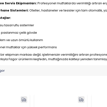
 ve Servis Ekipmanları:
Profesyonel mutfaklarda verimliliği artıran e
hane Sistemleri:
Oteller, hastaneler ve tesisler için tam otomatik, y
tajlar:
 su tasarruflu sistemler
ı paslanmaz çelik gövde
kım ve uzun ömürlü kullanım
nel mutfaklar için yüksek performans
ir ekipman markası değil; işletmenizin verimliliğini artıran profesyonel 
rkıyla Fagor ürünlerini keşfedin, mutfağınızda kaliteyi yeniden tanımlay
gor