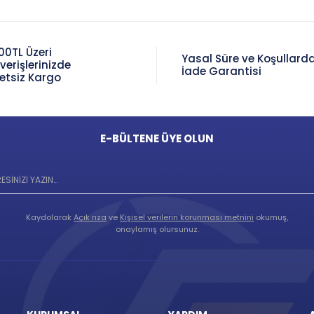
00TL Üzeri
Yasal Süre ve Koşullard
şverişlerinizde
İade Garantisi
etsiz Kargo
E-BÜLTENE ÜYE OLUN
Kaydolarak
Açık rıza
ve
Kişisel verilerin korunması metnini
okumuş,
onaylamış olursunuz.