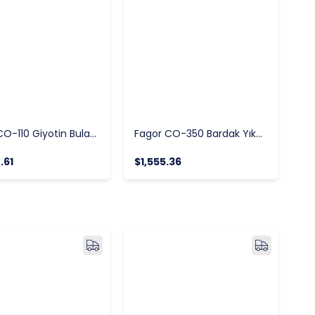
Fagor CO-110 Giyotin Bulaşık Yıkama Makinesi 50x50 Sepetli 1000 Tabak/saat
Fagor CO-350 Bardak Yıkama Makinesi Çift Cidarlı Saatte 30 Sepet
.61
$1,555.36