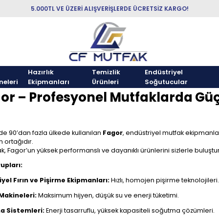
5.000TL VE ÜZERİ ALIŞVERİŞLERDE ÜCRETSİZ KARGO!
Hazırlık
Temizlik
Endüstriyel
neleri
Ekipmanları
Ürünleri
Soğutucular
or – Profesyonel Mutfaklarda Güç,
e 90’dan fazla ülkede kullanılan
Fagor
, endüstriyel mutfak ekipmanla
 ortağıdır.
k, Fagor’un yüksek performanslı ve dayanıklı ürünlerini sizlerle buluştu
upları:
yel Fırın ve Pişirme Ekipmanları:
Hızlı, homojen pişirme teknolojileri.
Makineleri:
Maksimum hijyen, düşük su ve enerji tüketimi.
 Sistemleri:
Enerji tasarruflu, yüksek kapasiteli soğutma çözümleri.