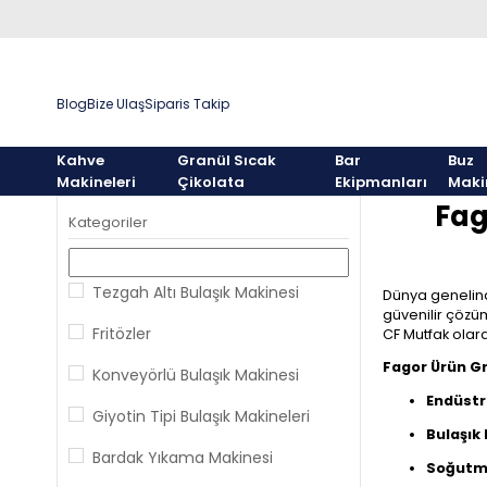
Blog
Bize Ulaş
Siparis Takip
Kahve
Granül Sıcak
Bar
Buz
Makineleri
Çikolata
Ekipmanları
Maki
Fag
Kategoriler
Tezgah Altı Bulaşık Makinesi
Dünya genelind
güvenilir çözüm
Fritözler
CF Mutfak olara
Fagor Ürün Gr
Konveyörlü Bulaşık Makinesi
Endüstri
Giyotin Tipi Bulaşık Makineleri
Bulaşık 
Bardak Yıkama Makinesi
Soğutma