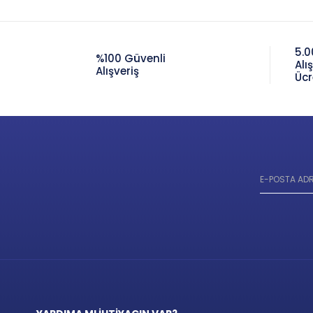
5.0
%100 Güvenli
Alı
Alışveriş
Ücr