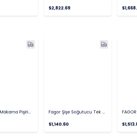
$2,822.69
$1,668
Fagor Gazlı Makarna Pişirici, CP-G910 90 Kore Seri
Fagor Şişe Soğutucu Tek Kapılı UP-251 GD
$1,140.60
$1,513.