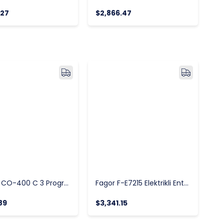
.27
$2,866.47
FAGOR CO-400 C 3 Programlı Tezgah Altı Bulaşık ve Bardak Yıkama Makinesi 40x40 cm
Fagor F-E7215 Elektrikli Entegre Kovalı Fritöz
89
$3,341.15