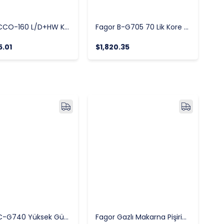
Fagor CCO-160 L/D+HW Konveyörlü Bulaşık Yıkama Makinesi
Fagor B-G705 70 Lik Kore Seri Yarım Modül Gazlı Izgara
5.01
$1,820.35
Fagor C-G740 Yüksek Güçlü Gazlı Endüstriyel Ocak
Fagor Gazlı Makarna Pişirici, CP-G905 90 Lık Kore Seri