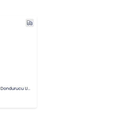
Fagor Derin Dondurucu UN-251 SS