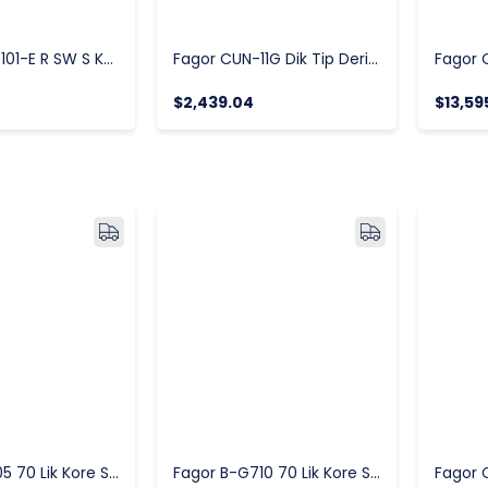
Fagor APW-101-E R SW S Kombi Fırın, Elektrikli
Fagor CUN-11G Dik Tip Derin Dondurucu, Tek Kapılı, 543 Litre Hacim
$2,439.04
$13,59
Fagor B-E705 70 Lik Kore Seri Yarım Modül Elektrikli Izgara
Fagor B-G710 70 Lik Kore Seri Tam Modül Gazlı Izgara