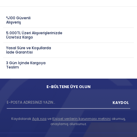
%100 Güvenli
Alışveriş
5.000TL Üzeri Alışverişlerinizde
Ücretsiz Kargo
Yasal Süre ve Koşullarda
İade Garantisi
3 Gün İçinde Kargoya
Teslim
E-BÜLTENE ÜYE OLUN
KAYDOL
Kaydolarak
Açık rıza
ve
Kişisel verilerin korunması metnini
okumuş,
onaylamış olursunuz.