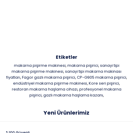
Etiketler
makarna pişirme makinesi
makarna pişirici
sanayi tipi
,
,
makarna pişirme makinesi
sanayi tipi makarna makinası
,
fiyatları
Fagor gazlı makarna pişirici
CP-G905 makarna pişirici
,
,
,
endüstriyel makarna pişirme makinesi
Kore seri pişirici
,
,
restoran makarna haşlama cihazı
profesyonel makarna
,
pişirici
gazlı makarna haşlama kazanı
,
,
Yeni Ürünlerimiz
%100 Güvenli