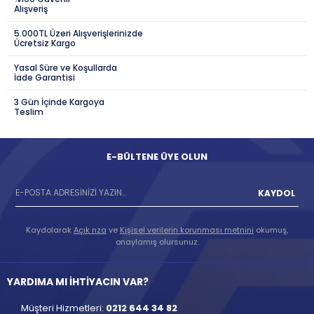
Alışveriş
5.000TL Üzeri Alışverişlerinizde
Ücretsiz Kargo
Yasal Süre ve Koşullarda
İade Garantisi
3 Gün İçinde Kargoya
Teslim
E-BÜLTENE ÜYE OLUN
KAYDOL
Kaydolarak
Açık rıza
ve
Kişisel verilerin korunması metnini
okumuş,
onaylamış olursunuz.
YARDIMA MI İHTİYACIN VAR?
Müşteri Hizmetleri:
0212 644 34 82