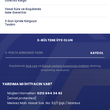
Ücretsiz Kargo
Yasal Süre ve Koşullarda
İade Garantisi
3 Gün İçinde Kargoya
Teslim
E-BÜLTENE ÜYE OLUN
KAYDOL
Kaydolarak
Açık rıza
ve
Kişisel verilerin korunması metnini
okumuş,
onaylamış olursunuz.
YARDIMA MI İHTİYACIN VAR?
Müşteri Hizmetleri:
0212 644 34 82
[email protected]
Merkez Mah. Hasat Sok. No: 52/1 Şişli / İstanbul