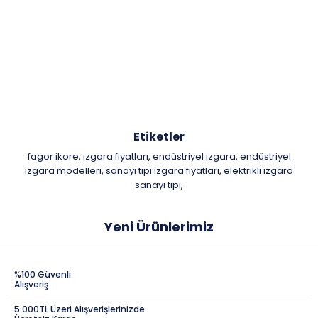
Etiketler
fagor ikore
ızgara fiyatları
endüstriyel ızgara
endüstriyel
,
,
,
ızgara modelleri
sanayi tipi izgara fiyatları
elektrikli ızgara
,
,
sanayi tipi
,
Yeni Ürünlerimiz
%100 Güvenli
Alışveriş
5.000TL Üzeri Alışverişlerinizde