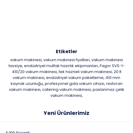
Etiketler
vakum makinesi
vakum makinesi fiyatları
vakum makinesi
,
,
tavsiye
endüstriyel mutfak hazırlık ekipmanları
Fagor SVS-1-
,
,
410/20 vakum makinesi
tek hazneli vakum makinesi
20 lt
,
,
vakum makinesi
endüstriyel vakum paketleme
410 mm
,
,
kaynak uzunluğu
profesyonel gıda vakum cihazı
restoran
,
,
vakum makinesi
catering vakum makinesi
paslanmaz çelik
,
,
vakum makinesi
,
Yeni Ürünlerimiz
%100 Güvenli