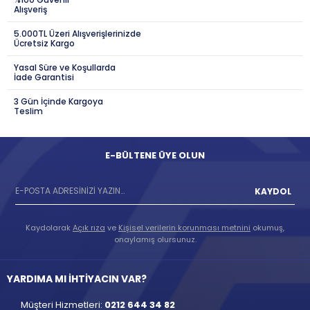
Alışveriş
5.000TL Üzeri Alışverişlerinizde
Ücretsiz Kargo
Yasal Süre ve Koşullarda
İade Garantisi
3 Gün İçinde Kargoya
Teslim
E-BÜLTENE ÜYE OLUN
KAYDOL
Kaydolarak
Açık rıza
ve
Kişisel verilerin korunması metnini
okumuş,
onaylamış olursunuz.
YARDIMA MI İHTİYACIN VAR?
Müşteri Hizmetleri:
0212 644 34 82