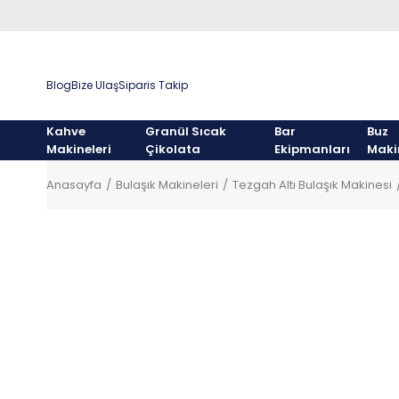
Blog
Bize Ulaş
Siparis Takip
Kahve
Granül Sıcak
Bar
Buz
Makineleri
Çikolata
Ekipmanları
Maki
Anasayfa
Bulaşık Makineleri
Tezgah Altı Bulaşık Makinesi