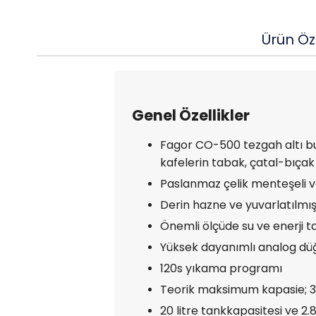
Ürün Öze
Genel Özellikler
Fagor CO-500 tezgah altı bul
kafelerin tabak, çatal-bıçak 
Paslanmaz çelik menteşeli ve 
Derin hazne ve yuvarlatılmış
Önemli ölçüde su ve enerji t
Yüksek dayanımlı analog düğ
120s yıkama programı
Teorik maksimum kapasie; 
20 litre tankkapasitesi ve 2.