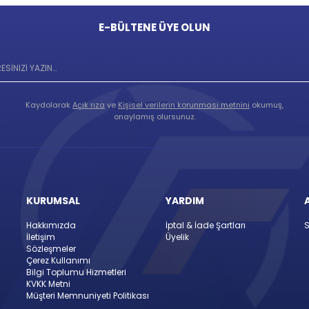
E-BÜLTENE ÜYE OLUN
Kaydolarak
Açık rıza
ve
Kişisel verilerin korunması metnini
okumuş,
onaylamış olursunuz.
KURUMSAL
YARDIM
Hakkımızda
İptal & İade Şartları
S
İletişim
Üyelik
Sözleşmeler
Çerez Kullanımı
Bilgi Toplumu Hizmetleri
KVKK Metni
Müşteri Memnuniyeti Politikası