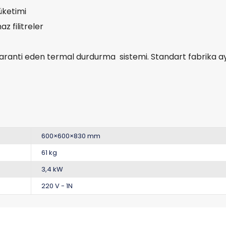
tüketimi
z filitreler
aranti eden termal durdurma sistemi. Standart fabrika ayar
600×600×830 mm
61 kg
3,4 kW
220 V - 1N