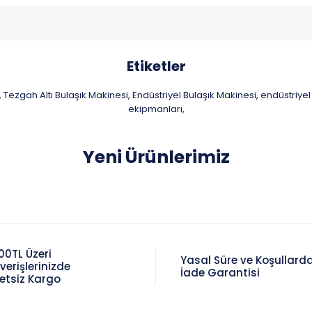
Etiketler
Tezgah Altı Bulaşık Makinesi
Endüstriyel Bulaşık Makinesi
endüstriyel 
,
,
,
ekipmanları
,
Yeni Ürünlerimiz
00TL Üzeri
Yasal Süre ve Koşullard
şverişlerinizde
İade Garantisi
etsiz Kargo