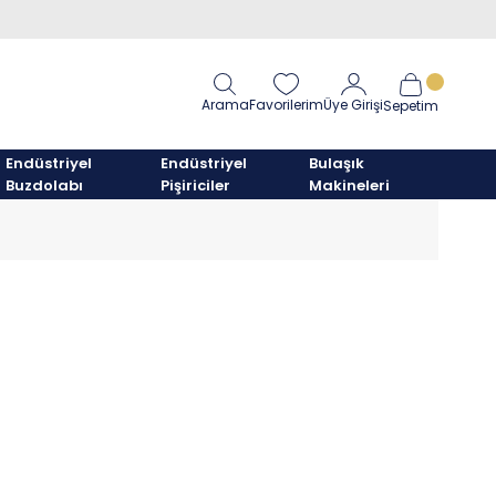
Arama
Favorilerim
Üye Girişi
Sepetim
Endüstriyel
Endüstriyel
Bulaşık
Buzdolabı
Pişiriciler
Makineleri