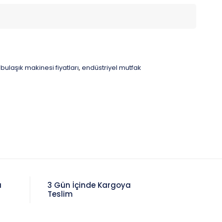
bulaşık makinesi fiyatları
endüstriyel mutfak
,
a
3 Gün İçinde Kargoya
Teslim