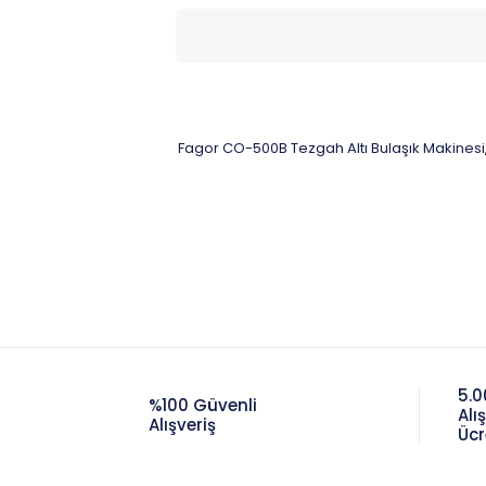
Fagor CO-500B Tezgah Altı Bulaşık Makinesi
5.0
%100 Güvenli
Alı
Alışveriş
Ücr