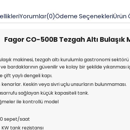
llikleri
Yorumlar
(0)
Ödeme Seçenekleri
Ürün Ö
Fagor CO-500B Tezgah Altı Bulaşık 
aşık makinesi, tezgah altı kurulumla gastronomi sektörü i
ve bardaklarının güvenilir ve kolay bir şekilde yıkanması iç
çift yaylı dengeli kapı.
 kenarlar. Keskin veya sivri uçlu unsurların bulunmaması.
asarrufu sağlayan küçük kapasiteli tank.
meler ile kontrollü model
30 sepet/saat
8 KW tank rezistansı