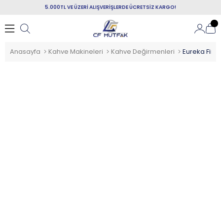
5.000TL VE ÜZERİ ALIŞVERİŞLERDE ÜCRETSİZ KARGO!
Anasayfa
Kahve Makineleri
Kahve Değirmenleri
Eureka Fire