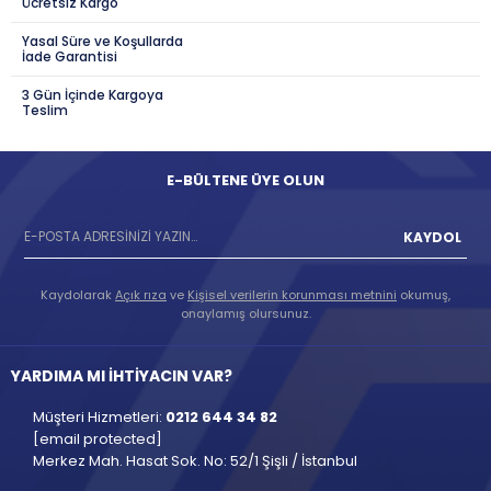
Ücretsiz Kargo
Yasal Süre ve Koşullarda
İade Garantisi
3 Gün İçinde Kargoya
Teslim
E-BÜLTENE ÜYE OLUN
KAYDOL
Kaydolarak
Açık rıza
ve
Kişisel verilerin korunması metnini
okumuş,
onaylamış olursunuz.
YARDIMA MI İHTİYACIN VAR?
Müşteri Hizmetleri:
0212 644 34 82
[email protected]
Merkez Mah. Hasat Sok. No: 52/1 Şişli / İstanbul