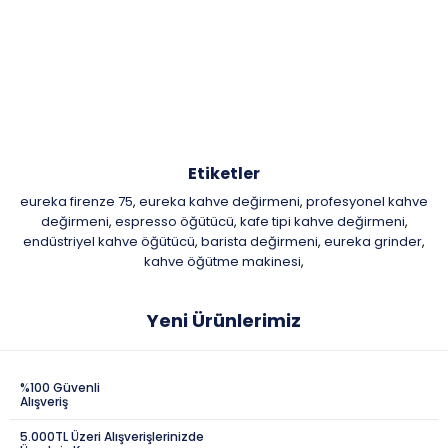
Etiketler
eureka firenze 75
eureka kahve değirmeni
profesyonel kahve
,
,
değirmeni
espresso öğütücü
kafe tipi kahve değirmeni
,
,
,
endüstriyel kahve öğütücü
barista değirmeni
eureka grinder
,
,
,
kahve öğütme makinesi
,
Yeni Ürünlerimiz
%100 Güvenli
Alışveriş
5.000TL Üzeri Alışverişlerinizde