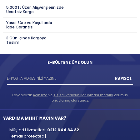
5.000TL Üzeri Alışverişlerinizde
Ücretsiz Kargo
Yasal Süre ve Koşullarda
İade Garantisi
3 Gün İçinde Kargoya
Teslim
E-BÜLTENE ÜYE OLUN
KAYDOL
Kaydolarak
Açık rıza
ve
Kişisel verilerin korunması metnini
okumuş,
onaylamış olursunuz.
YARDIMA MI İHTİYACIN VAR?
Müşteri Hizmetleri:
0212 644 34 82
[email protected]