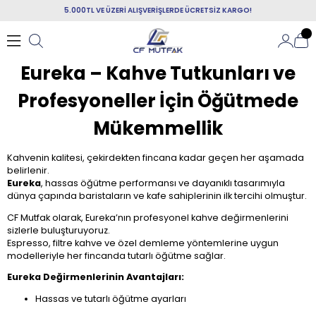
5.000TL VE ÜZERİ ALIŞVERİŞLERDE ÜCRETSİZ KARGO!
Eureka – Kahve Tutkunları ve
Profesyoneller İçin Öğütmede
Mükemmellik
Kahvenin kalitesi, çekirdekten fincana kadar geçen her aşamada
belirlenir.
Eureka
, hassas öğütme performansı ve dayanıklı tasarımıyla
dünya çapında baristaların ve kafe sahiplerinin ilk tercihi olmuştur.
CF Mutfak olarak, Eureka’nın profesyonel kahve değirmenlerini
sizlerle buluşturuyoruz.
Espresso, filtre kahve ve özel demleme yöntemlerine uygun
modelleriyle her fincanda tutarlı öğütme sağlar.
Eureka Değirmenlerinin Avantajları:
Hassas ve tutarlı öğütme ayarları