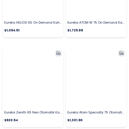
Eureka HELIOS 65 On Demand Kahve Değirmeni, 65 mm Sarı
Eureka ATOM W 75 On Demand Kahve Değirmeni 75 mm
$1,094.51
$1,725.88
Eureka Zenith 65 Neo Otomatik Kahve Değirmeni
Eureka Atom Specialty 75 Otomatik Kahve Değirmeni
$920.54
$1,301.90