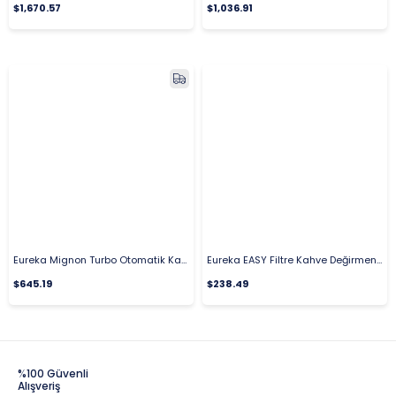
$1,670.57
$1,036.91
Eureka Mignon Turbo Otomatik Kahve Değirmeni
Eureka EASY Filtre Kahve Değirmeni, 50 mm
$645.19
$238.49
%100 Güvenli
Alışveriş