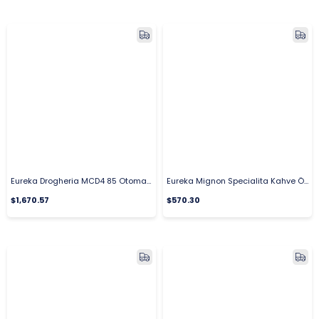
Eureka Drogheria MCD4 85 Otomatik Filtre Kahve Değirmeni
Eureka Mignon Specialita Kahve Öğütücüsü 15BL Mat Siyah
$1,670.57
$570.30