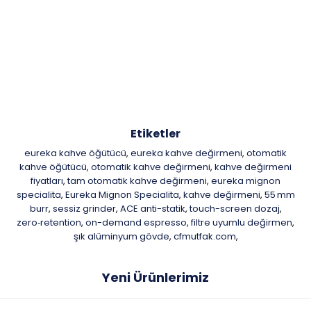
Etiketler
eureka kahve öğütücü
eureka kahve değirmeni
otomatik
,
,
kahve öğütücü
otomatik kahve değirmeni
kahve değirmeni
,
,
fiyatları
tam otomatik kahve değirmeni
eureka mignon
,
,
specialita
Eureka Mignon Specialita
kahve değirmeni
55 mm
,
,
,
burr
sessiz grinder
ACE anti-statik
touch-screen dozaj
,
,
,
,
zero‑retention
on-demand espresso
filtre uyumlu değirmen
,
,
,
şık alüminyum gövde
cfmutfak.com
,
,
Yeni Ürünlerimiz