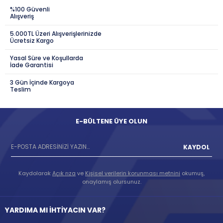
%100 Güvenli
Alışveriş
5.000TL Üzeri Alışverişlerinizde
Ücretsiz Kargo
Yasal Süre ve Koşullarda
İade Garantisi
3 Gün İçinde Kargoya
Teslim
E-BÜLTENE ÜYE OLUN
KAYDOL
Kaydolarak
Açık rıza
ve
Kişisel verilerin korunması metnini
okumuş,
onaylamış olursunuz.
YARDIMA MI İHTİYACIN VAR?