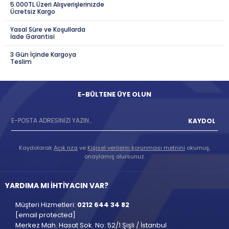
5.000TL Üzeri Alışverişlerinizde
Ücretsiz Kargo
Yasal Süre ve Koşullarda
İade Garantisi
3 Gün İçinde Kargoya
Teslim
E-BÜLTENE ÜYE OLUN
KAYDOL
Kaydolarak
Açık rıza
ve
Kişisel verilerin korunması metnini
okumuş,
onaylamış olursunuz.
YARDIMA MI İHTİYACIN VAR?
Müşteri Hizmetleri:
0212 644 34 82
[email protected]
Merkez Mah. Hasat Sok. No: 52/1 Şişli / İstanbul