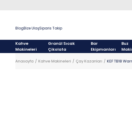
Blog
Bize Ulaş
Siparis Takip
Kahve
Granül Sıcak
Bar
Buz
Makineleri
Çikolata
Ekipmanları
Maki
Anasayfa
Kahve Makineleri
Çay Kazanları
KEF TB18 Warm