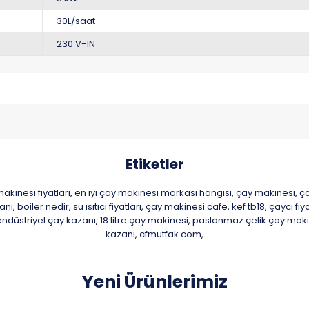
30L/saat
230 V-1N
Etiketler
akinesi fiyatları
en iyi çay makinesi markası hangisi
çay makinesi
ça
,
,
,
anı
boiler nedir
su ısıtıcı fiyatları
çay makinesi cafe
kef tb18
çaycı fiya
,
,
,
,
,
endüstriyel çay kazanı
18 litre çay makinesi
paslanmaz çelik çay maki
,
,
kazanı
cfmutfak.com
,
,
Yeni Ürünlerimiz