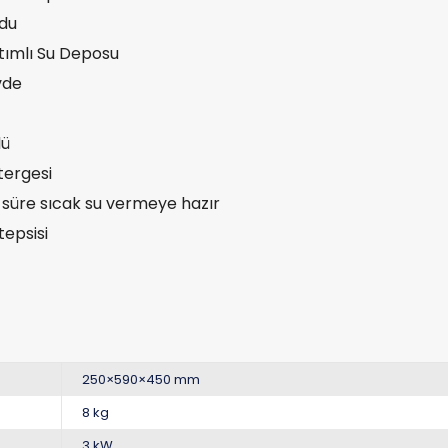
du
ıtımlı Su Deposu
vde
lü
tergesi
r süre sıcak su vermeye hazır
tepsisi
250×590×450 mm
8 kg
3 kW