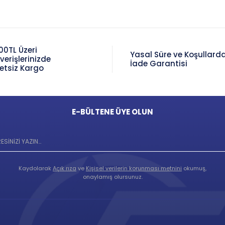
00TL Üzeri
Yasal Süre ve Koşullard
şverişlerinizde
İade Garantisi
etsiz Kargo
E-BÜLTENE ÜYE OLUN
Kaydolarak
Açık rıza
ve
Kişisel verilerin korunması metnini
okumuş,
onaylamış olursunuz.