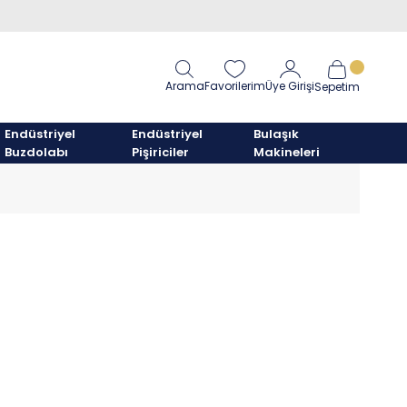
Arama
Favorilerim
Üye Girişi
Sepetim
Endüstriyel
Endüstriyel
Bulaşık
Buzdolabı
Pişiriciler
Makineleri