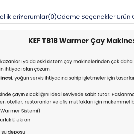
llikleri
Yorumlar
(0)
Ödeme Seçenekleri
Ürün Ö
KEF TB18 Warmer Çay Makine
 kazanları ya da eski sistem çay makinelerinden çok daha fa
izin ihtiyacı olan çözüm.
inesi
, yoğun servis ihtiyacına sahip işletmeler için tasarla
nde çayın sıcaklığını ideal seviyede sabit tutar. Paslanmaz
r, oteller, restoranlar ve ofis mutfakları için mükemmel bi
(Warmer Sistemi)
ürlüklü ekran
ış su deposu