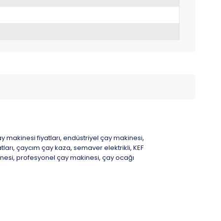
y makinesi fiyatları
endüstriyel çay makinesi
,
,
tları
çaycım çay kaza
semaver elektrikli
KEF
,
,
,
nesi
profesyonel çay makinesi
çay ocağı
,
,