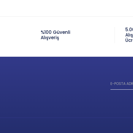
5.0
%100 Güvenli
Alı
Alışveriş
Ücr