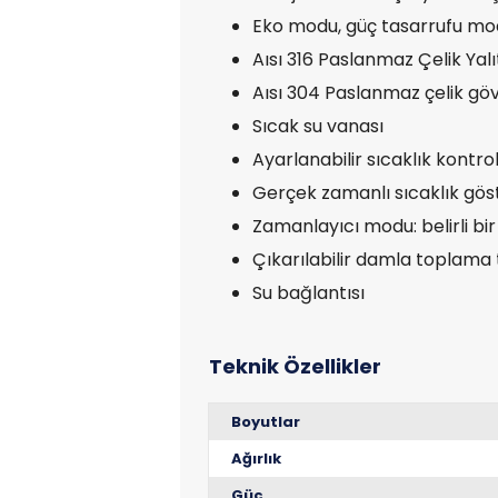
Eko modu, güç tasarrufu mo
Aısı 316 Paslanmaz Çelik Yal
Aısı 304 Paslanmaz çelik gö
Sıcak su vanası
Ayarlanabilir sıcaklık kontro
Gerçek zamanlı sıcaklık gös
Zamanlayıcı modu: belirli bi
Çıkarılabilir damla toplama 
Su bağlantısı
Boyutlar
Ağırlık
Güç