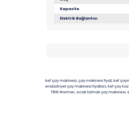
Kapasite
Elektrik Bağlantısı
kef çay makinesi
çay makinesi fiyat
kef çaym
,
,
endüstriyel çay makinesi fiyatları
kef çay kaz
,
TB18 Warmer
sıcak tutmalı çay makinesi
,
,