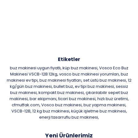
Etiketler
buz makinesi uygun fiyatlı
küp buz makinesi
Vosco Eco Buz
,
,
Makinesi VSCB-12B 12kg
vosco buz makinesi yorumları
buz
,
,
makinesi ev tipi
buz makinesi fiyatları
set üstü buz makinesi
12
,
,
,
kg/gün buz makinesi
bullet buz
ev tipi buz makinesi
sessiz
,
,
,
buz makinesi
kompakt buz makinesi
çıkarılabilir sepet buz
,
,
makinesi
bar ekipmanı
ticari buz makinesi
hızlı buz üretimi
,
,
,
,
cfmutfak.com
Vosco buz makinesi
buz yapma makinesi
,
,
,
VSCB-12B
12 kg buz makinesi
küçük işletme buz makinesi
,
,
,
enerji tasarruflu buz makinesi
,
Yeni Ürünlerimiz