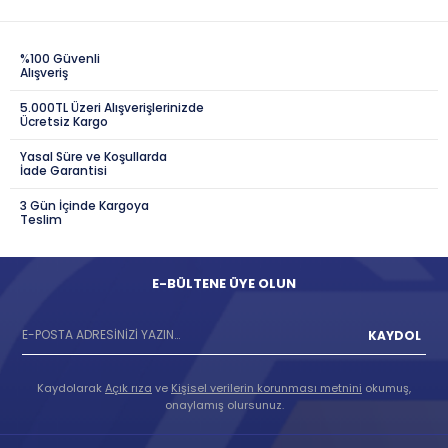
%100 Güvenli
Alışveriş
5.000TL Üzeri Alışverişlerinizde
Ücretsiz Kargo
Yasal Süre ve Koşullarda
İade Garantisi
3 Gün İçinde Kargoya
Teslim
E-BÜLTENE ÜYE OLUN
KAYDOL
Kaydolarak
Açık rıza
ve
Kişisel verilerin korunması metnini
okumuş,
onaylamış olursunuz.