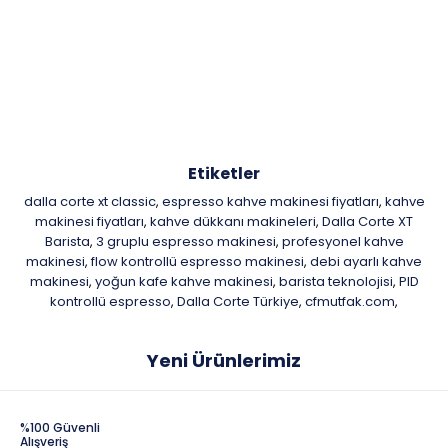
Etiketler
dalla corte xt classic
espresso kahve makinesi fiyatları
kahve
,
,
makinesi fiyatları
kahve dükkanı makineleri
Dalla Corte XT
,
,
Barista
3 gruplu espresso makinesi
profesyonel kahve
,
,
makinesi
flow kontrollü espresso makinesi
debi ayarlı kahve
,
,
makinesi
yoğun kafe kahve makinesi
barista teknolojisi
PID
,
,
,
kontrollü espresso
Dalla Corte Türkiye
cfmutfak.com
,
,
,
Yeni Ürünlerimiz
%100 Güvenli
Alışveriş