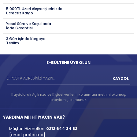
5.000TL Üzeri Alışverişlerinizde
Ücretsiz Kargo
Yasal Süre ve Koşullarda
İade Garantisi
3 Gün İçinde Kargoya
Teslim
E-BÜLTENE ÜYE OLUN
KAYDOL
Kaydolarak
Açık rıza
ve
Kişisel verilerin korunması metnini
okumuş,
onaylamış olursunuz.
YARDIMA MI İHTİYACIN VAR?
Müşteri Hizmetleri:
0212 644 34 82
[email protected]