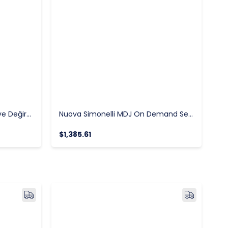
Nuova Simonelli GX 85V Kahve Değirmeni
Nuova Simonelli MDJ On Demand Sessiz Kahve Değirmeni
$1,385.61