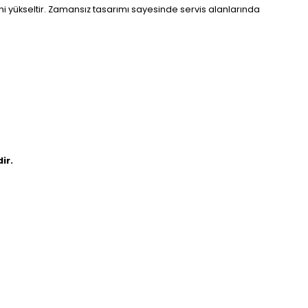
liğini yükseltir. Zamansız tasarımı sayesinde servis alanlarında
ir.