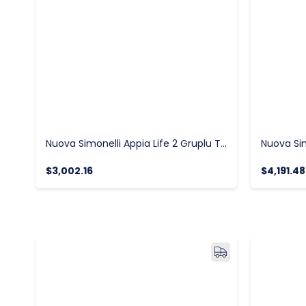
Nuova Simonelli Appia Life 2 Gruplu Tam Otomatik Tall Cup Espresso Kahve Makinesi
$3,002.16
$4,191.48