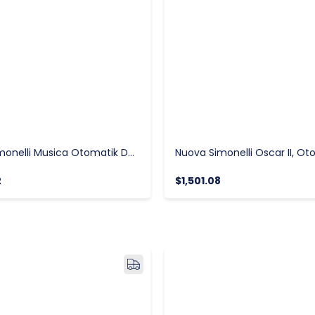
Nouva Simonelli Musica Otomatik Dozaj Ayarlı Espresso Kahve Makinesi
2
$1,501.08