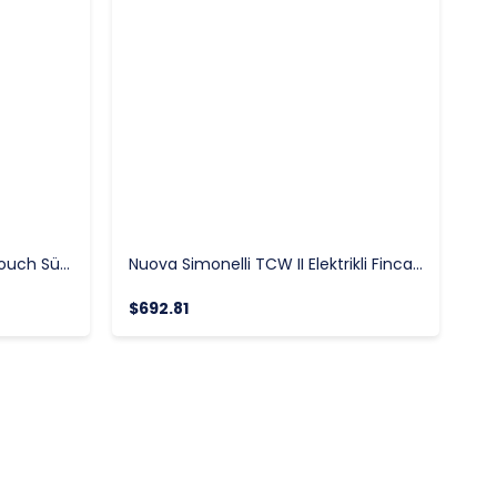
Nuova Simonelli Prontobar Touch Süper Otomatik Espresso Kahve Makinesi
Nuova Simonelli TCW II Elektrikli Fincan Isıtıcı
$692.81