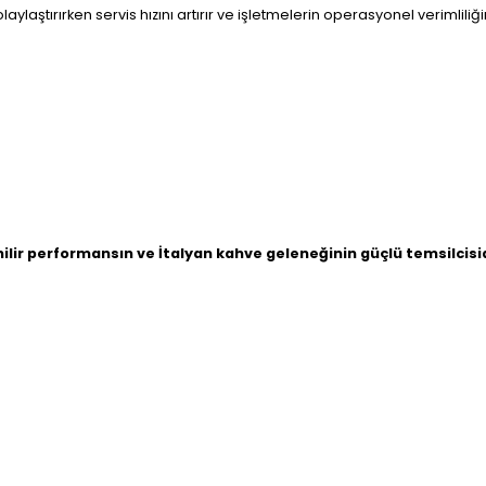
i kolaylaştırırken servis hızını artırır ve işletmelerin operasyonel verimli
lir performansın ve İtalyan kahve geleneğinin güçlü temsilcisid