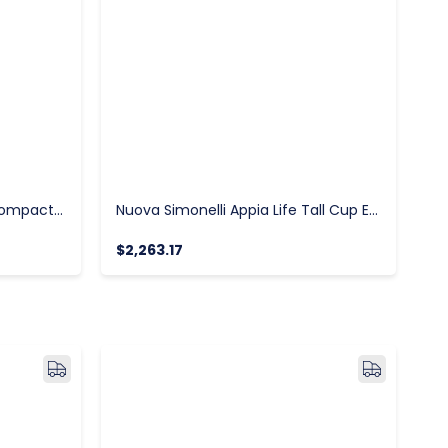
Nuova Simonelli Appia Life Compact Tall Cup Tam Otomatik Espresso Kahve Makinesi, 2 Gruplu
Nuova Simonelli Appia Life Tall Cup Espresso Kahve Makinesi, 1 Gruplu, Siyah
$2,263.17