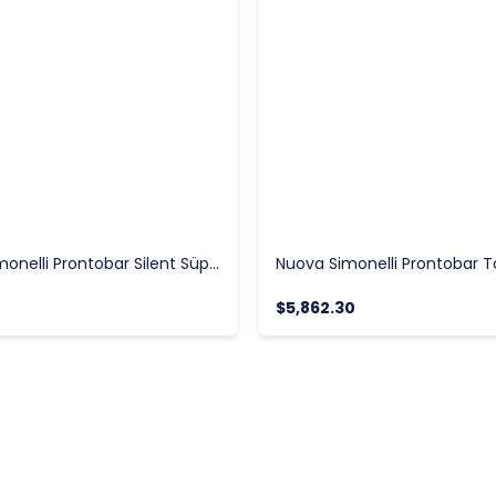
Nuova Simonelli Prontobar Silent Süper Otomatik Espresso Kahve Makinesi
$5,862.30