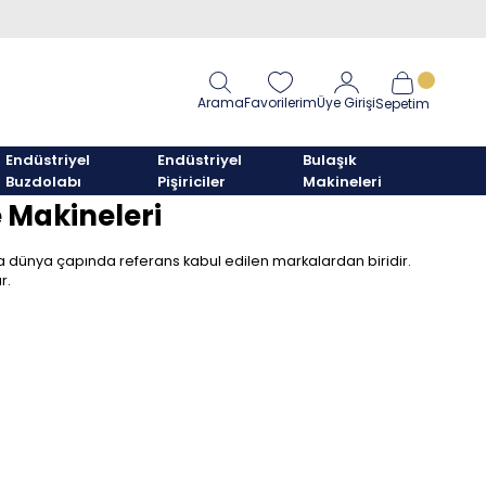
Arama
Favorilerim
Üye Girişi
Sepetim
Endüstriyel
Endüstriyel
Bulaşık
Buzdolabı
Pişiriciler
Makineleri
 Makineleri
nda dünya çapında referans kabul edilen markalardan biridir.
r.