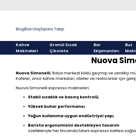
Blog
Bize Ulaş
Siparis Takip
Kahve
Granül Sıcak
Bar
Buz
Makineleri
Çikolata
Ekipmanları
Maki
Nuova Simo
Nuova Simonelli
, İtalya merkezli köklü geçmişi ve yenilikç
Kafeler, zincir kahve markaları, oteller ve restoranlar için geli
Nuova Simonelli espresso makineleri;
Stabil sıcaklık ve basınç kontrolü
,
Yüksek buhar performansı
,
Yoğun kullanıma uygun endüstriyel yapı
,
Barista ergonomisini destekleyen tasarım
özellikleriyle her fincanda tutarlı espresso kalitesi sağla