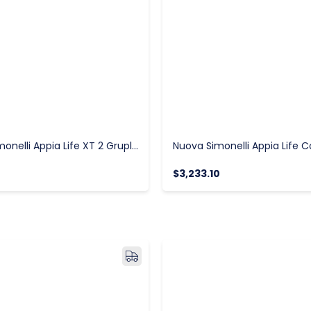
Nuova Simonelli Appia Life XT 2 Gruplu Tam Otomatik Tall Cup Espresso Kahve Makinesi
$3,233.10