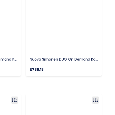
Nuova Simonelli MDXS On Demand Kahve Değirmeni Kırmızı
Nuova Simonelli DUO On Demand Kahve Değirmeni
$785.18