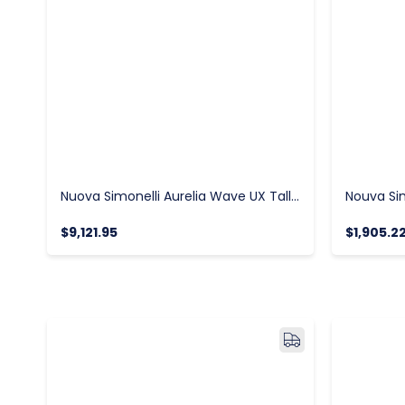
Nuova Simonelli Aurelia Wave UX Tall Cup Tam Otomatik Espresso Kahve Makinesi, 2 Gruplu
$9,121.95
$1,905.2