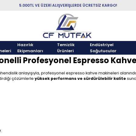
5.000TL VE ÜZERİ ALIŞVERİŞLERDE ÜCRETSİZ KARGO!
Hazırlık
Temizlik
Endüstriyel
neleri
Ekipmanları
Ürünleri
Soğutucular
nelli Profesyonel Espresso Kahve
i mühendislik anlayışıyla, profesyonel espresso kahve makineleri alanı
ştirdiği çözümlerle
yüksek performans ve sürdürülebilir kalite
suna
r.