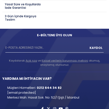
Yasal Süre ve Koşullarda
İade Garantisi
3 Gün İçinde Kargoya
Teslim
E-BÜLTENE ÜYE OLUN
KAYDOL
Kaydolarak
Açık rıza
ve
Kişisel verilerin korunması metnini
okumuş,
onaylamış olursunuz.
YARDIMA MI İHTİYACIN VAR?
Müşteri Hizmetleri:
0212 644 34 82
[email protected]
Merkez Mah. Hasat Sok. No: 52/1 Şişli / İstanbul