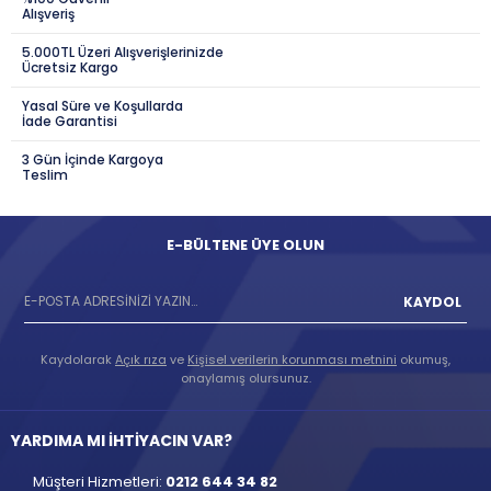
Alışveriş
5.000TL Üzeri Alışverişlerinizde
Ücretsiz Kargo
Yasal Süre ve Koşullarda
İade Garantisi
3 Gün İçinde Kargoya
Teslim
E-BÜLTENE ÜYE OLUN
KAYDOL
Kaydolarak
Açık rıza
ve
Kişisel verilerin korunması metnini
okumuş,
onaylamış olursunuz.
YARDIMA MI İHTİYACIN VAR?
Müşteri Hizmetleri:
0212 644 34 82