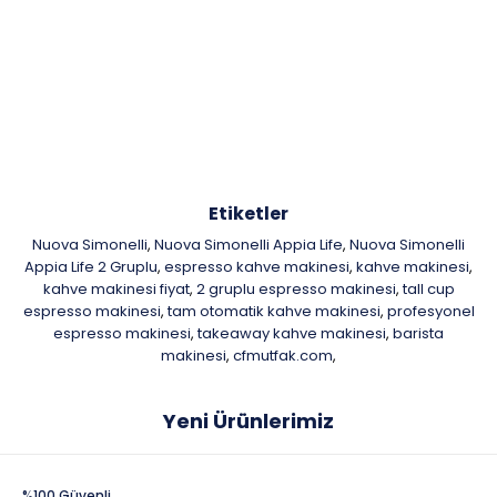
Etiketler
Nuova Simonelli
Nuova Simonelli Appia Life
Nuova Simonelli
,
,
Appia Life 2 Gruplu
espresso kahve makinesi
kahve makinesi
,
,
,
kahve makinesi fiyat
2 gruplu espresso makinesi
tall cup
,
,
espresso makinesi
tam otomatik kahve makinesi
profesyonel
,
,
espresso makinesi
takeaway kahve makinesi
barista
,
,
makinesi
cfmutfak.com
,
,
Yeni Ürünlerimiz
%100 Güvenli