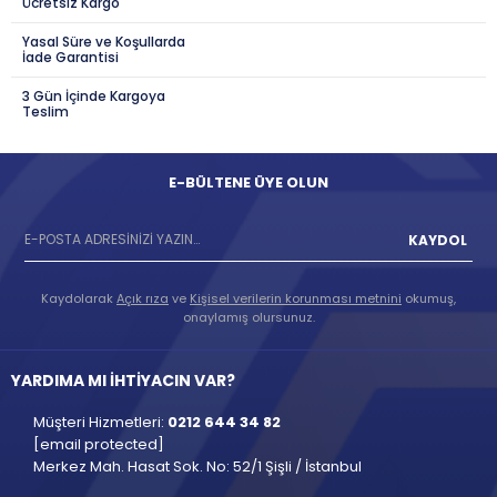
Ücretsiz Kargo
Yasal Süre ve Koşullarda
İade Garantisi
3 Gün İçinde Kargoya
Teslim
E-BÜLTENE ÜYE OLUN
KAYDOL
Kaydolarak
Açık rıza
ve
Kişisel verilerin korunması metnini
okumuş,
onaylamış olursunuz.
YARDIMA MI İHTİYACIN VAR?
Müşteri Hizmetleri:
0212 644 34 82
[email protected]
Merkez Mah. Hasat Sok. No: 52/1 Şişli / İstanbul