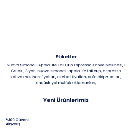
Etiketler
Nuova Simonelli Appia Life Tall Cup Espresso Kahve Makinesi
1
,
Gruplu
Siyah
nuova simonelli appia life tall cup
espresso
,
,
,
kahve makinesi fiyatları
cimbali fiyatları
cafe ekipmanları
,
,
,
endüstriyel mutfak ekipmanları
,
Yeni Ürünlerimiz
%100 Güvenli
Alışveriş