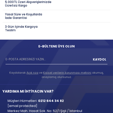
5.000TL Üzeri Alışverişlerinizde
Ücretsiz Kargo
Yasal Süre ve Koşullarda
İade Garantisi
3 Gün İçinde Kargoya
Teslim
E-BÜLTENE ÜYE OLUN
KAYDOL
Kaydolarak
Açık rıza
ve
Kişisel verilerin korunması metnini
okumuş,
onaylamış olursunuz.
YARDIMA MI İHTİYACIN VAR?
Müşteri Hizmetleri:
0212 644 34 82
[email protected]
Merkez Mah. Hasat Sok. No: 52/1 Şişli / İstanbul