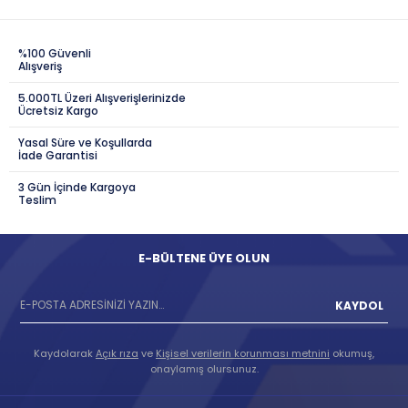
%100 Güvenli
Alışveriş
5.000TL Üzeri Alışverişlerinizde
Ücretsiz Kargo
Yasal Süre ve Koşullarda
İade Garantisi
3 Gün İçinde Kargoya
Teslim
E-BÜLTENE ÜYE OLUN
KAYDOL
Kaydolarak
Açık rıza
ve
Kişisel verilerin korunması metnini
okumuş,
onaylamış olursunuz.