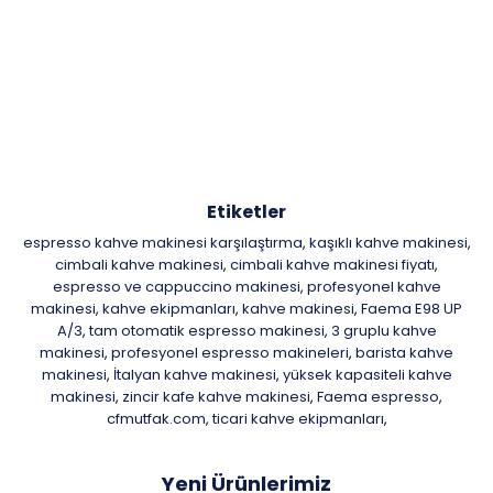
Etiketler
espresso kahve makinesi karşılaştırma
kaşıklı kahve makinesi
,
,
cimbali kahve makinesi
cimbali kahve makinesi fiyatı
,
,
espresso ve cappuccino makinesi
profesyonel kahve
,
makinesi
kahve ekipmanları
kahve makinesi
Faema E98 UP
,
,
,
A/3
tam otomatik espresso makinesi
3 gruplu kahve
,
,
makinesi
profesyonel espresso makineleri
barista kahve
,
,
makinesi
İtalyan kahve makinesi
yüksek kapasiteli kahve
,
,
makinesi
zincir kafe kahve makinesi
Faema espresso
,
,
,
cfmutfak.com
ticari kahve ekipmanları
,
,
Yeni Ürünlerimiz