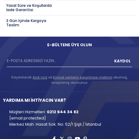
Yasal Süre ve Koşullarda
İade Garantisi
3 Gün İçinde Kargoya
Teslim
E-BÜLTENE ÜYE OLUN
KAYDOL
Kaydolarak
Açık rıza
ve
Kişisel verilerin korunması metnini
okumuş,
onaylamış olursunuz.
YARDIMA MI İHTİYACIN VAR?
Müşteri Hizmetleri:
0212 644 34 82
[email protected]
Merkez Mah. Hasat Sok. No: 52/1 Şişli / İstanbul