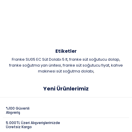
Etiketler
Franke SU05 EC Süt Dolabı 5 lt
franke süt soğutucu dolap
,
,
franke soğutma yan ünitesi
franke süt soğutucu fiyat
kahve
,
,
makinesi süt soğutma dolabı
,
Yeni Ürünlerimiz
%100 Güvenli
Alışveriş
5.000TL Üzeri Alışverişlerinizde
Ücretsiz Kargo