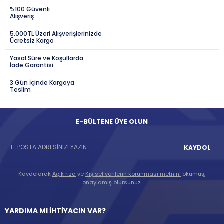
%100 Güvenli
Alışveriş
5.000TL Üzeri Alışverişlerinizde
Ücretsiz Kargo
Yasal Süre ve Koşullarda
İade Garantisi
3 Gün İçinde Kargoya
Teslim
E-BÜLTENE ÜYE OLUN
KAYDOL
Kaydolarak
Açık rıza
ve
Kişisel verilerin korunması metnini
okumuş,
onaylamış olursunuz.
YARDIMA MI İHTİYACIN VAR?