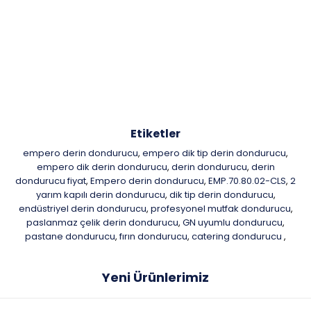
Etiketler
empero derin dondurucu
empero dik tip derin dondurucu
,
,
empero dik derin dondurucu
derin dondurucu
derin
,
,
dondurucu fiyat
Empero derin dondurucu
EMP.70.80.02-CLS
2
,
,
,
yarım kapılı derin dondurucu
dik tip derin dondurucu
,
,
endüstriyel derin dondurucu
profesyonel mutfak dondurucu
,
,
paslanmaz çelik derin dondurucu
GN uyumlu dondurucu
,
,
pastane dondurucu
fırın dondurucu
catering dondurucu
,
,
,
Yeni Ürünlerimiz