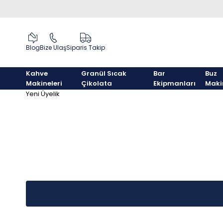
Blog
Bize Ulaş
Siparis Takip
Kahve
Granül Sıcak
Bar
Buz
Makineleri
Çikolata
Ekipmanları
Maki
Yeni Üyelik