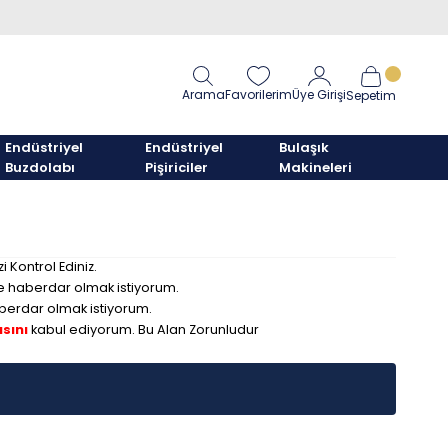
Arama
Favorilerim
Üye Girişi
Sepetim
Endüstriyel
Endüstriyel
Bulaşık
Buzdolabı
Pişiriciler
Makineleri
i Kontrol Ediniz.
e haberdar olmak istiyorum.
berdar olmak istiyorum.
asını
kabul ediyorum.
Bu Alan Zorunludur