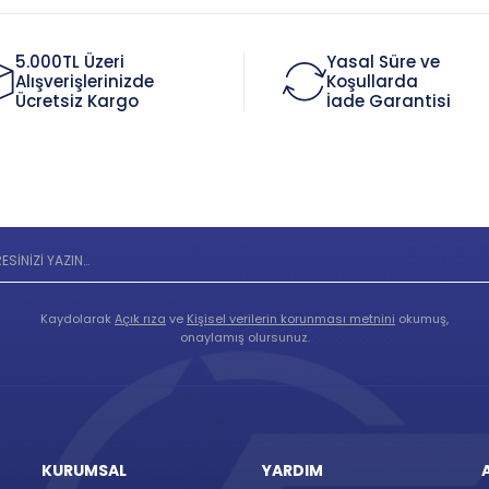
5.000TL Üzeri
Yasal Süre ve
Alışverişlerinizde
Koşullarda
Ücretsiz Kargo
İade Garantisi
E-BÜLTENE ÜYE OLUN
Kaydolarak
Açık rıza
ve
Kişisel verilerin korunması metnini
okumuş,
onaylamış olursunuz.
KURUMSAL
YARDIM