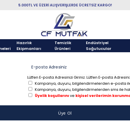
5.000TL VE ÜZERİ ALIŞVERİŞLERDE ÜCRETSİZ KARGO!
Hazırlık
Temizlik
Endüstriyel
neleri
Ekipmanları
Ürünleri
Soğutucular
E-posta Adresiniz
Lütfen E-posta Adresinizi Giriniz.
Lütfen E-posta Adresiniz
Kampanya, duyuru, bilgilendirmelerden e-posta il
Kampanya, duyuru, bilgilendirmelerden sms ile ha
Üyelik koşullarını
ve
kişisel verilerimin korunm
Üye Ol