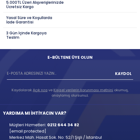
5.000TL Üzeri Alışverişlerinizde
Ücretsiz Kargo
Yasal Süre ve Koşullarda
İade Garantisi
3 Gün İçinde Kargoya
Teslim
E-BÜLTENE ÜYE OLUN
KAYDOL
Kaydolarak
Açık rıza
ve
Kişisel verilerin korunması metnini
okumuş,
onaylamış olursunuz.
YARDIMA MI İHTİYACIN VAR?
Müşteri Hizmetleri:
0212 644 34 82
[email protected]
Merkez Mah. Hasat Sok. No: 52/1 Şişli / İstanbul