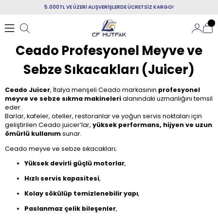
5.000TL VE ÜZERİ ALIŞVERİŞLERDE ÜCRETSİZ KARGO!
Ceado Profesyonel Meyve ve
Sebze Sıkacakları (Juicer)
Ceado Juicer
, İtalya menşeli Ceado markasının
profesyonel
meyve ve sebze sıkma makineleri
alanındaki uzmanlığını temsil
eder.
Barlar, kafeler, oteller, restoranlar ve yoğun servis noktaları için
geliştirilen Ceado juicer’lar,
yüksek performans, hijyen ve uzun
ömürlü kullanım
sunar.
Ceado meyve ve sebze sıkacakları;
Yüksek devirli güçlü motorlar
,
Hızlı servis kapasitesi
,
Kolay sökülüp temizlenebilir yapı
,
Paslanmaz çelik bileşenler
,