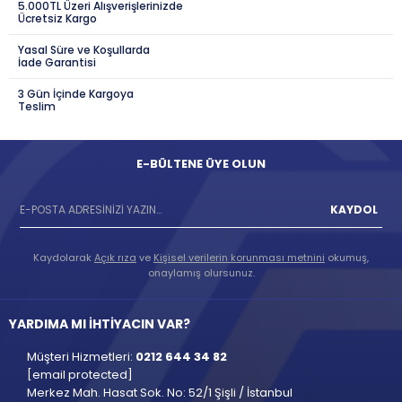
5.000TL Üzeri Alışverişlerinizde
Ücretsiz Kargo
Yasal Süre ve Koşullarda
İade Garantisi
3 Gün İçinde Kargoya
Teslim
E-BÜLTENE ÜYE OLUN
KAYDOL
Kaydolarak
Açık rıza
ve
Kişisel verilerin korunması metnini
okumuş,
onaylamış olursunuz.
YARDIMA MI İHTİYACIN VAR?
Müşteri Hizmetleri:
0212 644 34 82
[email protected]
Merkez Mah. Hasat Sok. No: 52/1 Şişli / İstanbul