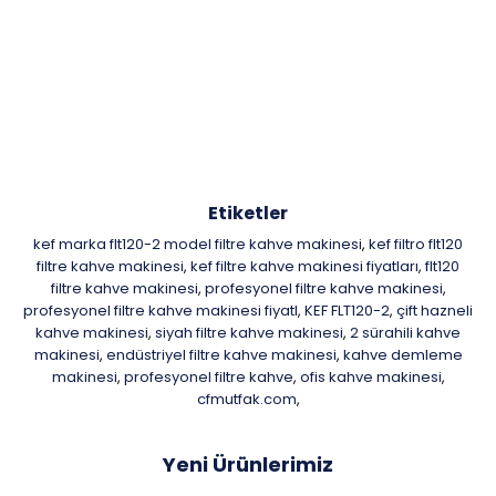
Etiketler
kef marka flt120-2 model filtre kahve makinesi
kef filtro flt120
,
filtre kahve makinesi
kef filtre kahve makinesi fiyatları
flt120
,
,
filtre kahve makinesi
profesyonel filtre kahve makinesi
,
,
profesyonel filtre kahve makinesi fiyatl
KEF FLT120-2
çift hazneli
,
,
kahve makinesi
siyah filtre kahve makinesi
2 sürahili kahve
,
,
makinesi
endüstriyel filtre kahve makinesi
kahve demleme
,
,
makinesi
profesyonel filtre kahve
ofis kahve makinesi
,
,
,
cfmutfak.com
,
Yeni Ürünlerimiz