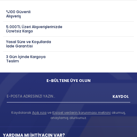
%100 Güvenli
Alışveriş
5.000TL Üzeri Alışverişlerinizde
Ücretsiz Kargo
Yasal Süre ve Koşullarda
İade Garantisi
3 Gün İçinde Kargoya
Teslim
E-BÜLTENE ÜYE OLUN
KAYDOL
Kaydolarak
Açık rıza
ve
Kişisel verilerin korunması metnini
okumuş,
onaylamış olursunuz.
YARDIMA MI İHTİYACIN VAR?