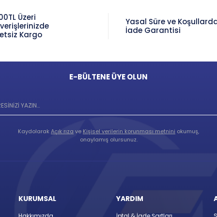
00TL Üzeri
Yasal Süre ve Koşullard
şverişlerinizde
İade Garantisi
etsiz Kargo
E-BÜLTENE ÜYE OLUN
Kaydolarak
Açık rıza
ve
Kişisel verilerin korunması metnini
okumuş,
onaylamış olursunuz.
KURUMSAL
YARDIM
Hakkımızda
İptal & İade Şartları
S