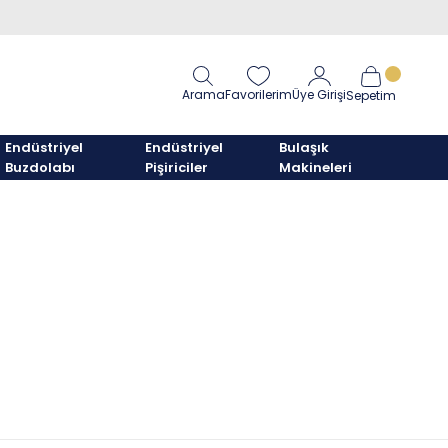
Arama
Favorilerim
Üye Girişi
Sepetim
Endüstriyel
Endüstriyel
Bulaşık
Buzdolabı
Pişiriciler
Makineleri