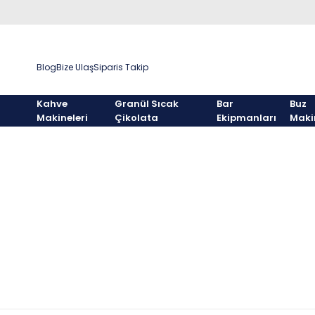
Blog
Bize Ulaş
Siparis Takip
Kahve
Granül Sıcak
Bar
Buz
Makineleri
Çikolata
Ekipmanları
Maki