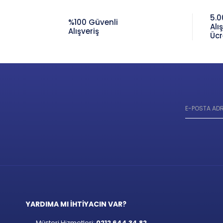
5.0
%100 Güvenli
Alı
Alışveriş
Ücr
YARDIMA MI İHTİYACIN VAR?
Müşteri Hizmetleri:
0212 644 34 82