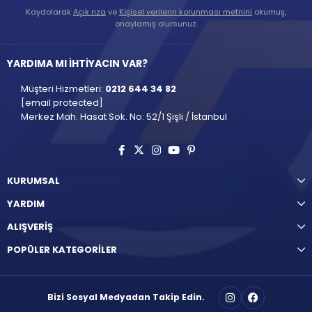
Kaydolarak
Açık rıza
ve
Kişisel verilerin korunması metnini
okumuş,
onaylamış olursunuz.
YARDIMA MI İHTİYACIN VAR?
Müşteri Hizmetleri:
0212 644 34 82
[email protected]
Merkez Mah. Hasat Sok. No: 52/1 Şişli / İstanbul
KURUMSAL
YARDIM
ALIŞVERİŞ
POPÜLER KATEGORİLER
Bizi Sosyal Medyadan Takip Edin.