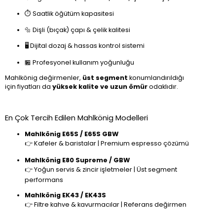
⏱️ Saatlik öğütüm kapasitesi
🔩 Dişli (bıçak) çapı & çelik kalitesi
🖥️ Dijital dozaj & hassas kontrol sistemi
🏪 Profesyonel kullanım yoğunluğu
Mahlkönig değirmenler,
üst segment
konumlandırıldığı
için fiyatları da
yüksek kalite ve uzun ömür
odaklıdır.
En Çok Tercih Edilen Mahlkönig Modelleri
Mahlkönig E65S / E65S GBW
👉 Kafeler & baristalar | Premium espresso çözümü
Mahlkönig E80 Supreme / GBW
👉 Yoğun servis & zincir işletmeler | Üst segment
performans
Mahlkönig EK43 / EK43S
👉 Filtre kahve & kavurmacılar | Referans değirmen