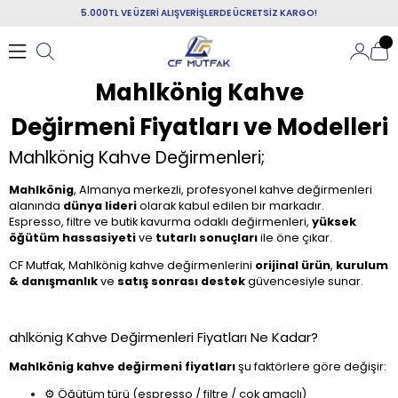
5.000TL VE ÜZERİ ALIŞVERİŞLERDE ÜCRETSİZ KARGO!
Mahlkönig Kahve
Değirmeni Fiyatları ve Modelleri
Mahlkönig Kahve Değirmenleri;
Mahlkönig
, Almanya merkezli, profesyonel kahve değirmenleri
alanında
dünya lideri
olarak kabul edilen bir markadır.
Espresso, filtre ve butik kavurma odaklı değirmenleri,
yüksek
öğütüm hassasiyeti
ve
tutarlı sonuçları
ile öne çıkar.
CF Mutfak, Mahlkönig kahve değirmenlerini
orijinal ürün
,
kurulum
& danışmanlık
ve
satış sonrası destek
güvencesiyle sunar.
ahlkönig Kahve Değirmenleri Fiyatları Ne Kadar?
Mahlkönig kahve değirmeni fiyatları
şu faktörlere göre değişir:
⚙️ Öğütüm türü (espresso / filtre / çok amaçlı)