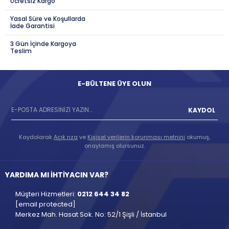
Ücretsiz Kargo
Yasal Süre ve Koşullarda
İade Garantisi
3 Gün İçinde Kargoya
Teslim
E-BÜLTENE ÜYE OLUN
KAYDOL
Kaydolarak
Açık rıza
ve
Kişisel verilerin korunması metnini
okumuş,
onaylamış olursunuz.
YARDIMA MI İHTİYACIN VAR?
Müşteri Hizmetleri:
0212 644 34 82
[email protected]
Merkez Mah. Hasat Sok. No: 52/1 Şişli / İstanbul