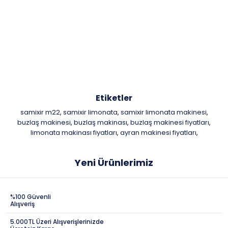
Etiketler
samixir m22
samixir limonata
samixir limonata makinesi
,
,
,
buzlaş makinesi
buzlaş makinası
buzlaş makinesi fiyatları
,
,
,
limonata makinası fiyatları
ayran makinesi fiyatları
,
,
Yeni Ürünlerimiz
%100 Güvenli
Alışveriş
5.000TL Üzeri Alışverişlerinizde