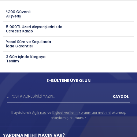
%100 Güvenli
Alışveriş
5.000TL Üzeri Alışverişlerinizde
Ücretsiz Kargo
Yasal Süre ve Koşullarda
İade Garantisi
3 Gün İçinde Kargoya
Teslim
E-BÜLTENE ÜYE OLUN
KAYDOL
Kaydolarak
Açık rıza
ve
Kişisel verilerin korunması metnini
okumuş,
onaylamış olursunuz.
YARDIMA MI İHTİYACIN VAR?