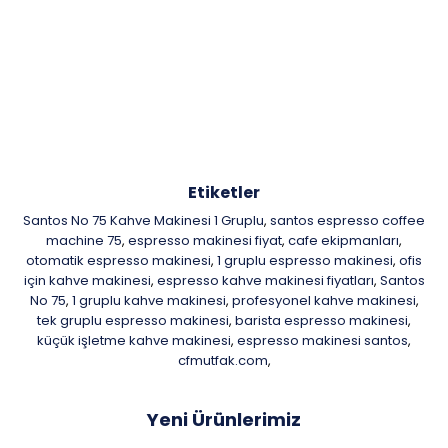
Etiketler
Santos No 75 Kahve Makinesi 1 Gruplu
santos espresso coffee
,
machine 75
espresso makinesi fiyat
cafe ekipmanları
,
,
,
otomatik espresso makinesi
1 gruplu espresso makinesi
ofis
,
,
için kahve makinesi
espresso kahve makinesi fiyatları
Santos
,
,
No 75
1 gruplu kahve makinesi
profesyonel kahve makinesi
,
,
,
tek gruplu espresso makinesi
barista espresso makinesi
,
,
küçük işletme kahve makinesi
espresso makinesi santos
,
,
cfmutfak.com
,
Yeni Ürünlerimiz