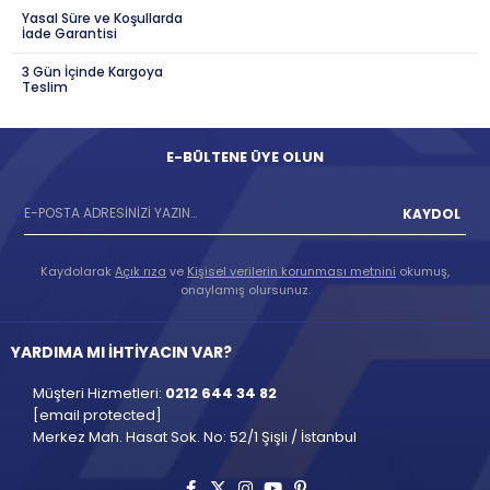
Yasal Süre ve Koşullarda
İade Garantisi
3 Gün İçinde Kargoya
Teslim
E-BÜLTENE ÜYE OLUN
KAYDOL
Kaydolarak
Açık rıza
ve
Kişisel verilerin korunması metnini
okumuş,
onaylamış olursunuz.
YARDIMA MI İHTİYACIN VAR?
Müşteri Hizmetleri:
0212 644 34 82
[email protected]
Merkez Mah. Hasat Sok. No: 52/1 Şişli / İstanbul