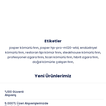
Etiketler
josper kömürlü fırın
josper hjx-pro-m120-wtd
endüstriyel
,
,
kömürlü fırın
restoran tipi kömür fırını
steakhouse kömürlü fırın
,
,
,
profesyonel ızgara fırını
ticari kömürlü fırın
hibrit ızgara fırın
,
,
,
doğal kömürle çalışan fırın
,
Yeni Ürünlerimiz
%100 Güvenli
Alışveriş
5.000TL Üzeri Alışverişlerinizde