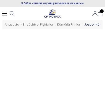
5.000TL VE ÜZERİ ALIŞVERİŞLERDE ÜCRETSİZ KARGO!
Anasayfa
Endüstriyel Pişiriciler
Kömürlü Fırınlar
Josper Kömür