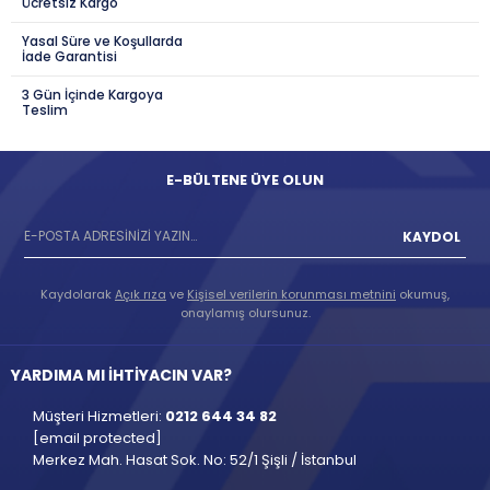
Ücretsiz Kargo
Yasal Süre ve Koşullarda
İade Garantisi
3 Gün İçinde Kargoya
Teslim
E-BÜLTENE ÜYE OLUN
KAYDOL
Kaydolarak
Açık rıza
ve
Kişisel verilerin korunması metnini
okumuş,
onaylamış olursunuz.
YARDIMA MI İHTİYACIN VAR?
Müşteri Hizmetleri:
0212 644 34 82
[email protected]
Merkez Mah. Hasat Sok. No: 52/1 Şişli / İstanbul