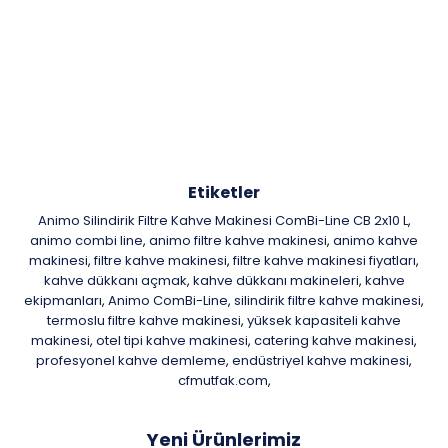
Etiketler
Animo Silindirik Filtre Kahve Makinesi ComBi-Line CB 2x10 L
,
animo combi line
animo filtre kahve makinesi
animo kahve
,
,
makinesi
filtre kahve makinesi
filtre kahve makinesi fiyatları
,
,
,
kahve dükkanı açmak
kahve dükkanı makineleri
kahve
,
,
ekipmanları
Animo ComBi-Line
silindirik filtre kahve makinesi
,
,
,
termoslu filtre kahve makinesi
yüksek kapasiteli kahve
,
makinesi
otel tipi kahve makinesi
catering kahve makinesi
,
,
,
profesyonel kahve demleme
endüstriyel kahve makinesi
,
,
cfmutfak.com
,
Yeni Ürünlerimiz