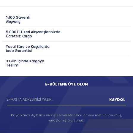
%100 Güvenli
Alışveriş
5.000TL Üzeri Alışverişlerinizde
Ücretsiz Kargo
Yasal Süre ve Koşullarda
İade Garantisi
3 Gün İçinde Kargoya
Teslim
E-BÜLTENE ÜYE OLUN
KAYDOL
Kaydolarak
Açık rıza
ve
Kişisel verilerin korunması metnini
okumuş,
onaylamış olursunuz.