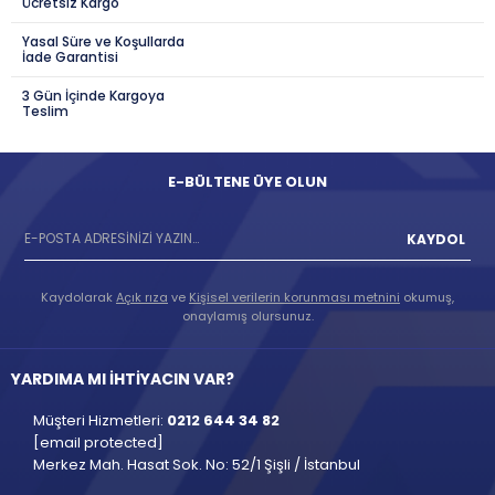
Ücretsiz Kargo
Yasal Süre ve Koşullarda
İade Garantisi
3 Gün İçinde Kargoya
Teslim
E-BÜLTENE ÜYE OLUN
KAYDOL
Kaydolarak
Açık rıza
ve
Kişisel verilerin korunması metnini
okumuş,
onaylamış olursunuz.
YARDIMA MI İHTİYACIN VAR?
Müşteri Hizmetleri:
0212 644 34 82
[email protected]
Merkez Mah. Hasat Sok. No: 52/1 Şişli / İstanbul