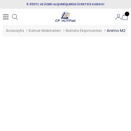
5.000TL VE ÜZERİ ALIŞVERİŞLERDE ÜCRETSİZ KARGO!
Anasayfa
Kahve Makineleri
Barista Ekipmanları
Animo M22 Cam