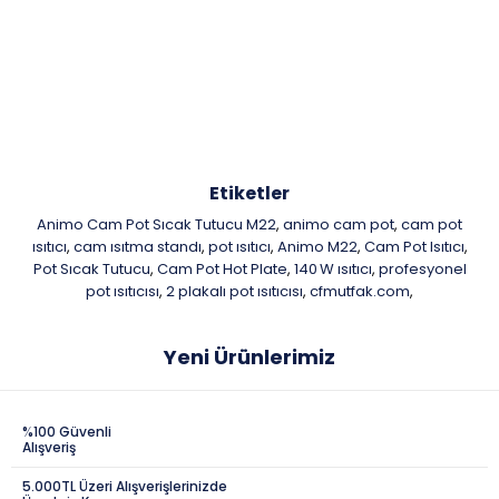
Etiketler
Animo Cam Pot Sıcak Tutucu M22
animo cam pot
cam pot
,
,
ısıtıcı
cam ısıtma standı
pot ısıtıcı
Animo M22
Cam Pot Isıtıcı
,
,
,
,
,
Pot Sıcak Tutucu
Cam Pot Hot Plate
140 W ısıtıcı
profesyonel
,
,
,
pot ısıtıcısı
2 plakalı pot ısıtıcısı
cfmutfak.com
,
,
,
Yeni Ürünlerimiz
%100 Güvenli
Alışveriş
5.000TL Üzeri Alışverişlerinizde