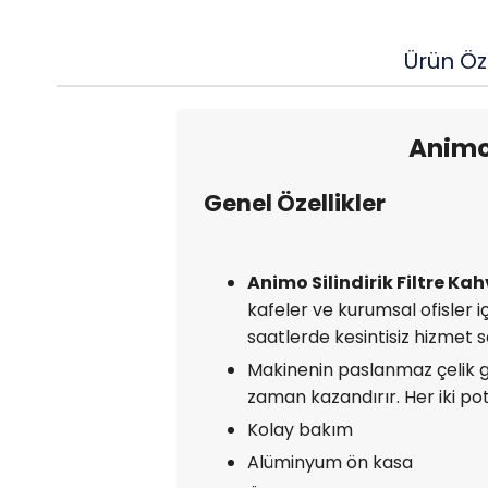
Ürün Öze
Animo 
Genel Özellikler
Animo Silindirik Filtre Ka
kafeler ve kurumsal ofisler 
saatlerde kesintisiz hizmet s
Makinenin paslanmaz çelik gö
zaman kazandırır. Her iki po
Kolay bakım
Alüminyum ön kasa