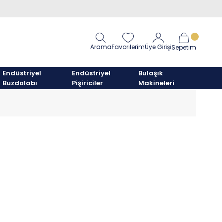
Arama
Favorilerim
Üye Girişi
Sepetim
Endüstriyel
Endüstriyel
Bulaşık
Buzdolabı
Pişiriciler
Makineleri