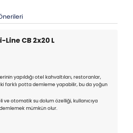
nerileri
i-Line CB 2x20 L
inin yapıldığı otel kahvaltıları, restoranlar,
 iki farklı potta demleme yapabilir, bu da yoğun
 ve otomatik su dolum özelliği, kullanıcıya
leri demlemek mümkün olur.