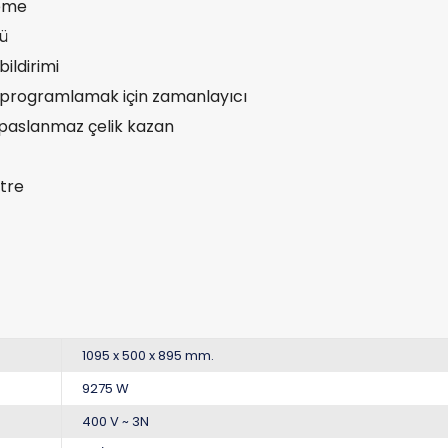
leme
ü
bildirimi
programlamak için zamanlayıcı
rlı paslanmaz çelik kazan
itre
1095 x 500 x 895 mm.
9275 W
400 V ~ 3N