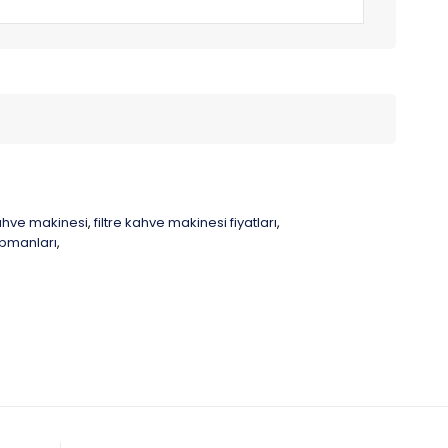
kahve makinesi
filtre kahve makinesi fiyatları
,
,
pmanları
,