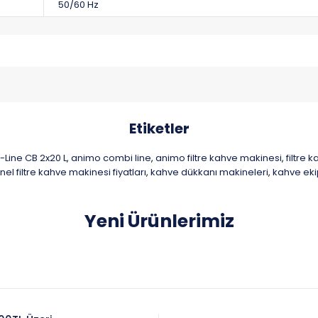
50/60 Hz
Etiketler
-Line CB 2x20 L
animo combi line
animo filtre kahve makinesi
filtre 
,
,
,
el filtre kahve makinesi fiyatları
kahve dükkanı makineleri
kahve eki
,
,
Yeni Ürünlerimiz