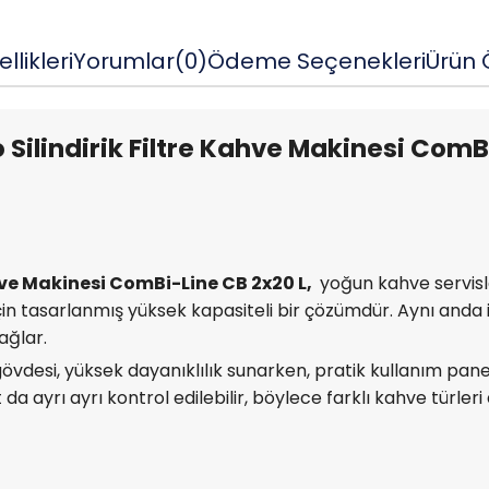
llikleri
Yorumlar
(0)
Ödeme Seçenekleri
Ürün Ö
Silindirik Filtre Kahve Makinesi ComB
hve Makinesi ComBi-Line CB 2x20 L,
yoğun kahve servisler
için tasarlanmış yüksek kapasiteli bir çözümdür. Aynı anda
ağlar.
vdesi, yüksek dayanıklılık sunarken, pratik kullanım paneli
t da ayrı ayrı kontrol edilebilir, böylece farklı kahve tür