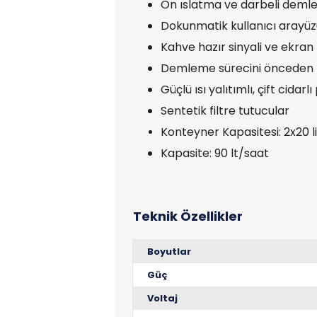
Ön ıslatma ve darbeli dem
Dokunmatik kullanıcı arayüz
Kahve hazır sinyali ve ekran 
Demleme sürecini önceden 
Güçlü ısı yalıtımlı, çift cida
Sentetik filtre tutucular
Konteyner Kapasitesi: 2x20 l
Kapasite: 90 lt/saat
Boyutlar
Güç
Voltaj