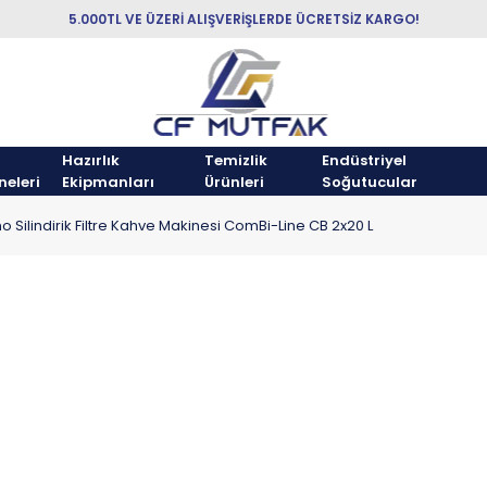
5.000TL VE ÜZERİ ALIŞVERİŞLERDE ÜCRETSİZ KARGO!
Hazırlık
Temizlik
Endüstriyel
neleri
Ekipmanları
Ürünleri
Soğutucular
o Silindirik Filtre Kahve Makinesi ComBi-Line CB 2x20 L