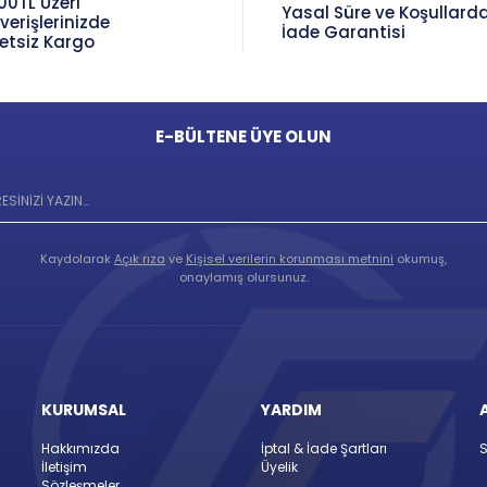
00TL Üzeri
Yasal Süre ve Koşullard
şverişlerinizde
İade Garantisi
etsiz Kargo
E-BÜLTENE ÜYE OLUN
Kaydolarak
Açık rıza
ve
Kişisel verilerin korunması metnini
okumuş,
onaylamış olursunuz.
KURUMSAL
YARDIM
Hakkımızda
İptal & İade Şartları
S
İletişim
Üyelik
Sözleşmeler