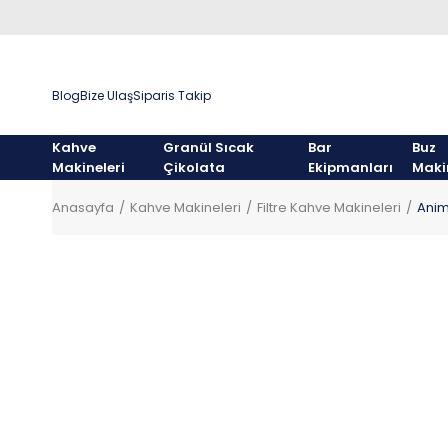
Blog
Bize Ulaş
Siparis Takip
Kahve
Granül Sıcak
Bar
Buz
Makineleri
Çikolata
Ekipmanları
Maki
Anasayfa
Kahve Makineleri
Filtre Kahve Makineleri
Anim