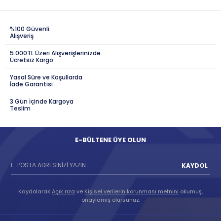
%100 Güvenli
Alışveriş
5.000TL Üzeri Alışverişlerinizde
Ücretsiz Kargo
Yasal Süre ve Koşullarda
İade Garantisi
3 Gün İçinde Kargoya
Teslim
E-BÜLTENE ÜYE OLUN
KAYDOL
Kaydolarak
Açık rıza
ve
Kişisel verilerin korunması metnini
okumuş,
onaylamış olursunuz.