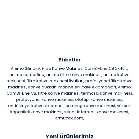
Etiketler
Animo Silindirik Filtre Kahve Makinesi ComBi-Line CB 2x40 L
,
animo combi line
animo filtre kahve makinesi
animo kahve
,
,
makinesi
filtre kahve makinesi fiyatları
profesyonel filtre kahve
,
,
makinesi
kahve dükkanı makineleri
cafe ekipmanları
Animo
,
,
,
ComBi-Line CB
filtre kahve makinesi
termoslu kahve makinesi
,
,
,
profesyonel kahve makinesi
otel tipi kahve makinesi
,
,
endüstriyel kahve ekipmanı
catering kahve makinesi
yüksek
,
,
kapasiteli kahve makinesi
silindirik termos kahve makinesi
,
,
cfmutfak.com
,
Yeni Ürünlerimiz