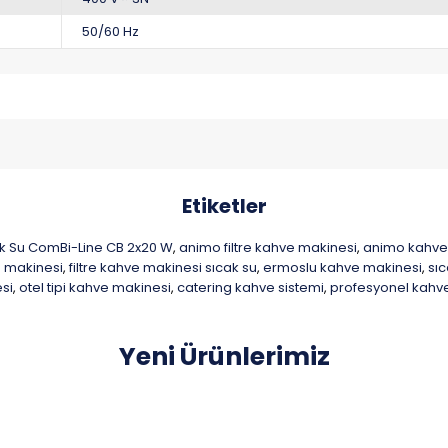
50/60 Hz
Etiketler
cak Su ComBi-Line CB 2x20 W
animo filtre kahve makinesi
animo kahve
,
,
e makinesi
filtre kahve makinesi sıcak su
ermoslu kahve makinesi
sıc
,
,
,
si
otel tipi kahve makinesi
catering kahve sistemi
profesyonel kahv
,
,
,
Yeni Ürünlerimiz