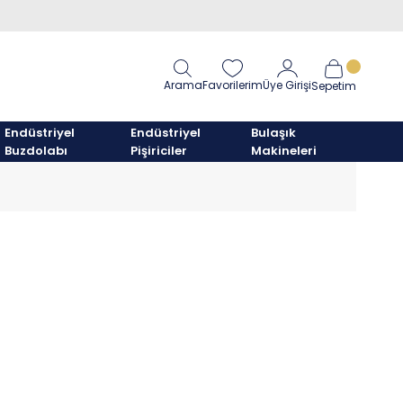
Arama
Favorilerim
Üye Girişi
Sepetim
Endüstriyel
Endüstriyel
Bulaşık
Buzdolabı
Pişiriciler
Makineleri