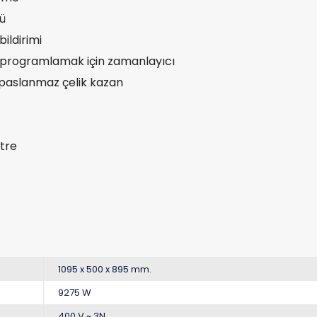
ü
bildirimi
programlamak için zamanlayıcı
rlı paslanmaz çelik kazan
itre
1095 x 500 x 895 mm.
9275 W
400 V ~ 3N