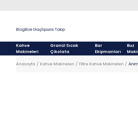
Blog
Bize Ulaş
Siparis Takip
Kahve
Granül Sıcak
Bar
Buz
Makineleri
Çikolata
Ekipmanları
Maki
Anasayfa
Kahve Makineleri
Filtre Kahve Makineleri
Anim