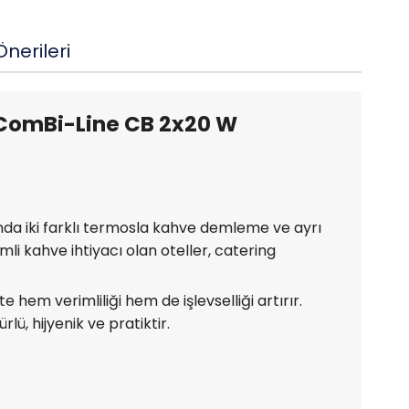
nerileri
u ComBi-Line CB 2x20 W
nda iki farklı termosla kahve demleme ve ayrı
li kahve ihtiyacı olan oteller, catering
e hem verimliliği hem de işlevselliği artırır.
lü, hijyenik ve pratiktir.