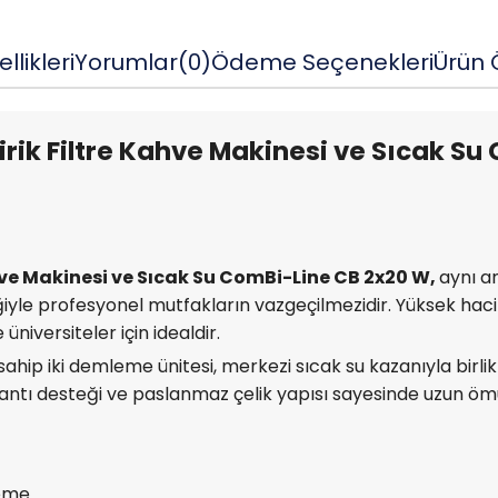
llikleri
Yorumlar
(0)
Ödeme Seçenekleri
Ürün Ö
irik Filtre Kahve Makinesi ve Sıcak S
ahve Makinesi ve Sıcak Su ComBi-Line CB 2x20 W,
aynı a
ğiyle profesyonel mutfakların vazgeçilmezidir. Yüksek hacim
üniversiteler için idealdir.
 sahip iki demleme ünitesi, merkezi sıcak su kazanıyla birlikt
ğlantı desteği ve paslanmaz çelik yapısı sayesinde uzun ömür
leme