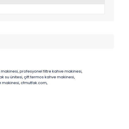
 makinesi
profesyonel filtre kahve makinesi
,
,
ak su ünitesi
çift termos kahve makinesi
,
,
e makinesi
cfmutfak.com
,
,