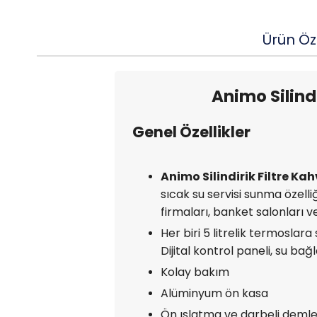
Ürün Öze
Animo Silind
Genel Özellikler
Animo Silindirik Filtre K
sıcak su servisi sunma özelli
firmaları, banket salonları ve 
Her biri 5 litrelik termoslara
Dijital kontrol paneli, su ba
Kolay bakım
Alüminyum ön kasa
Ön ıslatma ve darbeli dem