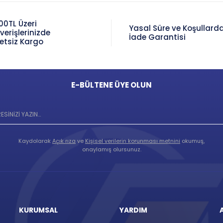
00TL Üzeri
Yasal Süre ve Koşullard
şverişlerinizde
İade Garantisi
etsiz Kargo
E-BÜLTENE ÜYE OLUN
Kaydolarak
Açık rıza
ve
Kişisel verilerin korunması metnini
okumuş,
onaylamış olursunuz.
KURUMSAL
YARDIM