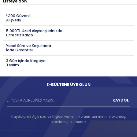
Listeye dön
%100 Güvenli
Alışveriş
5.000TL Üzeri Alışverişlerinizde
Ücretsiz Kargo
Yasal Süre ve Koşullarda
İade Garantisi
3 Gün İçinde Kargoya
Teslim
E-BÜLTENE ÜYE OLUN
KAYDOL
Kaydolarak
Açık rıza
ve
Kişisel verilerin korunması metnini
okumuş,
onaylamış olursunuz.